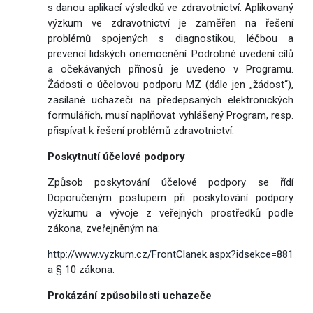
s danou aplikací výsledků ve zdravotnictví. Aplikovaný
výzkum ve zdravotnictví je zaměřen na řešení
problémů spojených s diagnostikou, léčbou a
prevencí lidských onemocnění. Podrobné uvedení cílů
a očekávaných přínosů je uvedeno v Programu.
Žádosti o účelovou podporu MZ (dále jen „žádost“),
zasílané uchazeči na předepsaných elektronických
formulářích, musí naplňovat vyhlášený Program, resp.
přispívat k řešení problémů zdravotnictví.
Poskytnutí účelové podpory
Způsob poskytování účelové podpory se řídí
Doporučeným postupem při poskytování podpory
výzkumu a vývoje z veřejných prostředků podle
zákona, zveřejněným na:
http://www.vyzkum.cz/FrontClanek.aspx?idsekce=881
a § 10 zákona.
Prokázání způsobilosti uchazeče