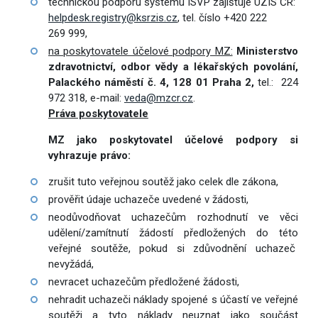
technickou podporu systému ISVP zajišťuje ÚZIS ČR:
helpdesk.registry@ksrzis.cz
, tel. číslo +420 222
269 999,
na poskytovatele účelové podpory MZ:
Ministerstvo
zdravotnictví, odbor vědy a lékařských povolání,
Palackého náměstí č. 4, 128 01 Praha 2,
tel.: 224
972 318, e-mail:
veda@mzcr.cz
.
Práva poskytovatele
MZ jako poskytovatel účelové podpory si
vyhrazuje právo:
zrušit tuto veřejnou soutěž jako celek dle zákona,
prověřit údaje uchazeče uvedené v žádosti,
neodůvodňovat uchazečům rozhodnutí ve věci
udělení/zamítnutí žádostí předložených do této
veřejné soutěže, pokud si zdůvodnění uchazeč
nevyžádá,
nevracet uchazečům předložené žádosti,
nehradit uchazeči náklady spojené s účastí ve veřejné
soutěži a tyto náklady neuznat jako součást