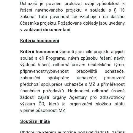
Uchazeč je povinen prokázat svoji způsobilost k
řešení navrhovaného projektu v souladu s § 18
zákona. Tato povinnost se vztahuje i na dalšího
účastníka projektu. Požadované doklady jsou uvedeny
v
zadávací dokumentaci
.
Kritéria hodnocení
Kritérii hodnocení
žádostí jsou: cíle projektu a jejich
soulad s cíli Programu, návrh způsobu řešení, návrh
výstupů řešení, odborná úroveň řešitelského týmu,
připravenost/vybavenost pracoviště uchazeče,
zahraniční spolupráce uchazeče, posouzení
předchozí spolupráce uchazeče s MZ a přiměřenost
finančních požadavků. Hodnocení odborné úrovně
žádostí zajistí orgány Agentury pro zdravotnický
výzkum ČR, která je organizační složkou státu
v přímé působnosti MZ.
Soutěžní lhůta
Období, ve kterém je možné podávat žádosti, začíná