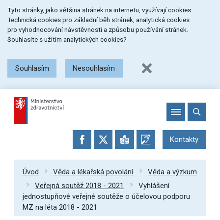
Přeskočit
Přeskočit
Přeskočit
Tyto stránky, jako většina stránek na internetu, využívají cookies:
na
na
na
Technická cookies pro základní běh stránek, analytická cookies
menu
obsah
patičku
pro vyhodnocování návstěvnosti a způsobu používání stránek.
stránky
Souhlasíte s užitím analytických cookies?
Souhlasím
Nesouhlasím
Kontakty
Úvod
Věda a lékařská povolání
Věda a výzkum
Veřejná soutěž 2018 - 2021
Vyhlášení
jednostupňové veřejné soutěže o účelovou podporu
MZ na léta 2018 - 2021