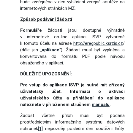
bude zveřejněna v den vyhlášení veřejné soutěže na
internetových stránkách MZ.
Způsob podávání žádostí
Formuláře
žádosti jsou dostupné výhradně
v internetové on-line aplikaci ISVP vytvořené
k tomuto účelu na adrese
http://eregpublic.ksrzis.cz
/
(dále jen „
aplikace
“). Žádost musí být vyplněna a
konvertována do formátu PDF podle návodu
obsaženého v aplikaci.
DŮLEŽITÉ UPOZORNĚNÍ:
Pro vstup do aplikace ISVP je nutné mít zřízený
uživatelský účet. Informaci o aktivaci
uživatelského účtu a přihlášení do aplikace
naleznete v přiloženém stručném
manuálu
.
Žádost včetně příloh musí být podána
prostřednictvím informačního systému datových
schránek
[1]
nejpozději poslední den soutěžní lhůty.