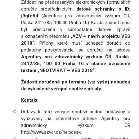
Žádosti na předepsaných elektronických formulářích
doručte prostřednictvím
datové schránky
s ID:
j9gfq5d
(Agentura pro zdravotnický výzkum ČR,
Ruská 2412/85, 100 00 Praha 10). Každá žádost musí
být předložena v samostatné datové zprávě
s označením předmětu
„AZV – návrh projektu VES
2018
“.
Přílohy, které musí uchazeč doručit do
podatelny poskytovatele, se doručují na adresu
Agentury pro zdravotnický výzkum ČR, Ruská
2412/85, 100 00 Praha 10 v obálce označené
textem „NEOTVÍRAT – VES 2018“.
Žádosti doručené po termínu (viz výše) nebudou
do vyhlášené veřejné soutěže přijaty.
Kontakt
Dotazy k této veřejné soutěži budou podávány a
vyřizovány na internetové adrese Agentury pro
zdravotnický výzkum ČR
http://www.azvcr.cz/helpdesk
,