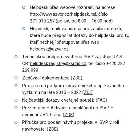
Helpdesk přes webové rozhraní, na adrese
http://www.azvcr.cz/helpdesk
, tel. číslo
271 019 257 (po-pá, od 8:00 – 16:00 hod)
Helpdesk, mailová adresa pro zasílání dotazů,
která bude přeposílat dotazy do helpdesku pro ty,
kteří nechtějí přistupovat přes web –
helpdesk@azvcr.cz
Technickou podporu systému ISVP zajišťuje ÚZIS
ČR:
helpdesk.registry@ksrzis.cz
, tel. číslo +420 222
269 999
Zadávací dokumentace (
ZDE
)
Program na podporu zdravotnického aplikovaného
výzkumu na léta 2015 – 2022 (
ZDE
)
Nejčastější dotazy k veřejné soutěži (
FAQ
)
Prezentace – Aktivace a přihlášení do ISVP –
seminář ÚVN Praha (
ZDE
)
Příručka pro podání návrhu projektu v ISVP v roli
navrhovatel (
ZDE
)