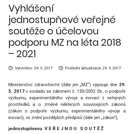
Vyhlášení
jednostupňové veřejné
soutěže o účelovou
podporu MZ na léta 2018
– 2021
Vytvořeno: 29. 5. 2017
Poslední aktualizace: 29. 5. 2017
Ministerstvo zdravotnictví (dále jen „MZ“) vypisuje dne
29.
5. 2017
v souladu se zákonem č. 130/2002 Sb., o podpoře
výzkumu, experimentálního vývoje a inovací z veřejných
prostředků a o změně některých souvisejících zákonů
(zákon o podpoře výzkumu, experimentálního vývoje a
inovací), ve znění pozdějších předpisů (dále jen „zákon“),
jednostupňovou V E Ř E J N O U S O U T Ě Ž