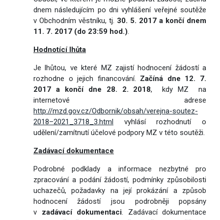
dnem následujícím po dni vyhlášení veřejné soutěže
v Obchodním věstníku, tj.
30. 5. 2017 a končí dnem
11. 7. 2017 (do 23:59 hod.)
.
Hodnotící lhůta
Je lhůtou, ve které MZ zajistí hodnocení žádostí a
rozhodne o jejich financování.
Začíná dne 12. 7.
2017 a končí dne 28. 2. 2018
, kdy MZ na
internetové adrese
http://mzd.gov.cz/Odbornik/obsah/verejna-soutez-
2018–2021_3718_3.html
vyhlásí rozhodnutí o
udělení/zamítnutí účelové podpory MZ v této soutěži.
Zadávací dokumentace
Podrobné podklady a informace nezbytné pro
zpracování a podání žádostí, podmínky způsobilosti
uchazečů, požadavky na její prokázání a způsob
hodnocení žádostí jsou podrobněji popsány
v
zadávací dokumentaci
. Zadávací dokumentace