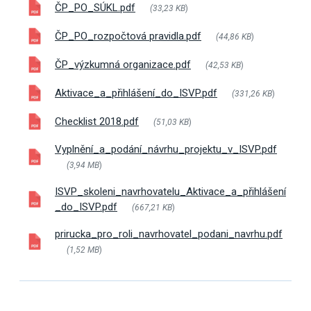
ČP_PO_SÚKL.pdf
(33,23 KB
)
ČP_PO_rozpočtová pravidla.pdf
(44,86 KB
)
ČP_výzkumná organizace.pdf
(42,53 KB
)
Aktivace_a_přihlášení_do_ISVP.pdf
(331,26 KB
)
Checklist 2018.pdf
(51,03 KB
)
Vyplnění_a_podání_návrhu_projektu_v_ISVP.pdf
(3,94 MB
)
ISVP_skoleni_navrhovatelu_Aktivace_a_přihlášení
_do_ISVP.pdf
(667,21 KB
)
prirucka_pro_roli_navrhovatel_podani_navrhu.pdf
(1,52 MB
)