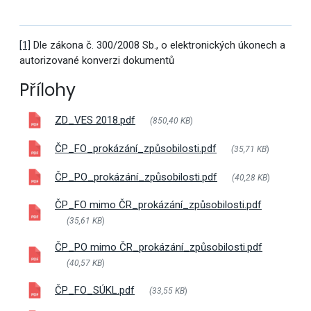
[1]
Dle zákona č. 300/2008 Sb., o elektronických úkonech a
autorizované konverzi dokumentů
Přílohy
ZD_VES 2018.pdf
(850,40 KB
)
ČP_FO_prokázání_způsobilosti.pdf
(35,71 KB
)
ČP_PO_prokázání_způsobilosti.pdf
(40,28 KB
)
ČP_FO mimo ČR_prokázání_způsobilosti.pdf
(35,61 KB
)
ČP_PO mimo ČR_prokázání_způsobilosti.pdf
(40,57 KB
)
ČP_FO_SÚKL.pdf
(33,55 KB
)