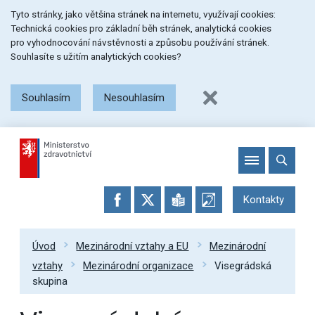
Přeskočit
Přeskočit
Přeskočit
Tyto stránky, jako většina stránek na internetu, využívají cookies:
na
na
na
Technická cookies pro základní běh stránek, analytická cookies
menu
obsah
patičku
pro vyhodnocování návstěvnosti a způsobu používání stránek.
stránky
Souhlasíte s užitím analytických cookies?
Souhlasím
Nesouhlasím
Kontakty
Úvod
Mezinárodní vztahy a EU
Mezinárodní
vztahy
Mezinárodní organizace
Visegrádská
skupina