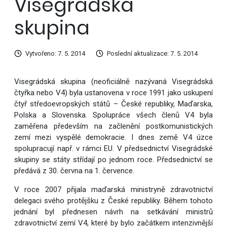
Visegrádská
skupina
Vytvořeno: 7. 5. 2014
Poslední aktualizace: 7. 5. 2014
Visegrádská skupina (neoficiálně nazývaná Visegrádská
čtyřka nebo V4) byla ustanovena v roce 1991 jako uskupení
čtyř středoevropských států – České republiky, Maďarska,
Polska a Slovenska. Spolupráce všech členů V4 byla
zaměřena především na začlenění postkomunistických
zemí mezi vyspělé demokracie. I dnes země V4 úzce
spolupracují např. v rámci EU. V předsednictví Visegrádské
skupiny se státy střídají po jednom roce. Předsednictví se
předává z 30. června na 1. července.
V roce 2007 přijala maďarská ministryně zdravotnictví
delegaci svého protějšku z České republiky. Během tohoto
jednání byl přednesen návrh na setkávání ministrů
zdravotnictví zemí V4, které by bylo začátkem intenzivnější