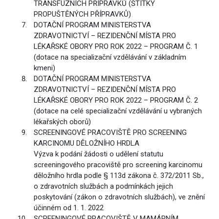
TRANSFUZNÍCH PŘÍPRAVKŮ (ŠTÍTKY
PROPUŠTĚNÝCH PŘÍPRAVKŮ)
DOTAČNÍ PROGRAM MINISTERSTVA
ZDRAVOTNICTVÍ – REZIDENČNÍ MÍSTA PRO
LÉKAŘSKÉ OBORY PRO ROK 2022 – PROGRAM Č. 1
(dotace na specializační vzdělávání v základním
kmeni)
DOTAČNÍ PROGRAM MINISTERSTVA
ZDRAVOTNICTVÍ – REZIDENČNÍ MÍSTA PRO
LÉKAŘSKÉ OBORY PRO ROK 2022 – PROGRAM Č. 2
(dotace na celé specializační vzdělávání u vybraných
lékařských oborů)
SCREENINGOVÉ PRACOVIŠTĚ PRO SCREENING
KARCINOMU DĚLOŽNÍHO HRDLA
Výzva k podání žádosti o udělení statutu
screeningového pracoviště pro screening karcinomu
děložního hrdla podle § 113d zákona č. 372/2011 Sb.,
o zdravotních službách a podmínkách jejich
poskytování (zákon o zdravotních službách), ve znění
účinném od 1. 1. 2022
SCREENINGOVÉ PRACOVIŠTĚ V MAMÁRNÍM