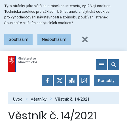
Přeskočit
Přeskočit
Přeskočit
Tyto stránky, jako většina stránek na internetu, využívají cookies:
na
na
na
Technická cookies pro základní běh stránek, analytická cookies
menu
obsah
patičku
pro vyhodnocování návstěvnosti a způsobu používání stránek.
stránky
Souhlasíte s užitím analytických cookies?
Souhlasím
Nesouhlasím
Kontakty
Úvod
Věstníky
Věstník č. 14/2021
Věstník č. 14/2021