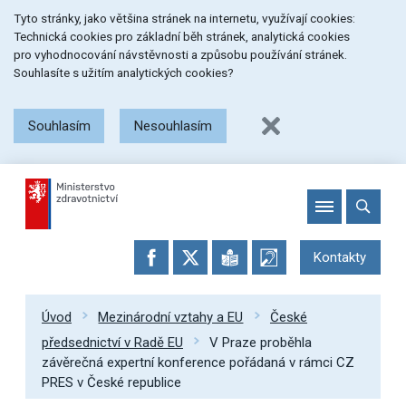
Přeskočit
Přeskočit
Přeskočit
Tyto stránky, jako většina stránek na internetu, využívají cookies:
na
na
na
Technická cookies pro základní běh stránek, analytická cookies
menu
obsah
patičku
pro vyhodnocování návstěvnosti a způsobu používání stránek.
stránky
Souhlasíte s užitím analytických cookies?
Souhlasím
Nesouhlasím
Kontakty
Úvod
Mezinárodní vztahy a EU
České
předsednictví v Radě EU
V Praze proběhla
závěrečná expertní konference pořádaná v rámci CZ
PRES v České republice