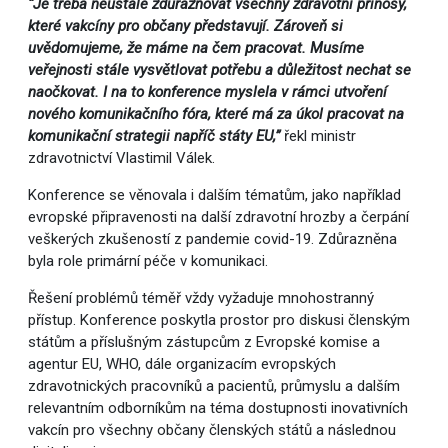
“Je třeba neustále zdůrazňovat všechny zdravotní přínosy,
které vakcíny pro občany představují. Zároveň si
uvědomujeme, že máme na čem pracovat. Musíme
veřejnosti stále vysvětlovat potřebu a důležitost nechat se
naočkovat. I na to konference myslela v rámci utvoření
nového komunikačního fóra, které má za úkol pracovat na
komunikační strategii napříč státy EU,”
řekl ministr
zdravotnictví Vlastimil Válek.
Konference se věnovala i dalším tématům, jako například
evropské připravenosti na další zdravotní hrozby a čerpání
veškerých zkušeností z pandemie covid-19. Zdůrazněna
byla role primární péče v komunikaci.
Řešení problémů téměř vždy vyžaduje mnohostranný
přístup. Konference poskytla prostor pro diskusi členským
státům a příslušným zástupcům z Evropské komise a
agentur EU, WHO, dále organizacím evropských
zdravotnických pracovníků a pacientů, průmyslu a dalším
relevantním odborníkům na téma dostupnosti inovativních
vakcín pro všechny občany členských států a následnou