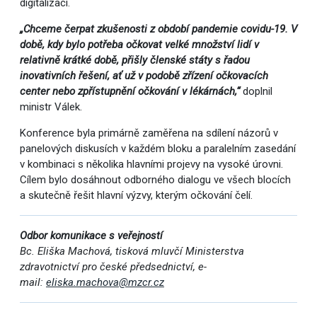
digitalizaci.
„Chceme čerpat zkušenosti z období pandemie covidu-19. V
době, kdy bylo potřeba očkovat velké množství lidí v
relativně krátké době, přišly členské státy s řadou
inovativních řešení, ať už v podobě zřízení očkovacích
center nebo zpřístupnění očkování v lékárnách,“
doplnil
ministr Válek.
Konference byla primárně zaměřena na sdílení názorů v
panelových diskusích v každém bloku a paralelním zasedání
v kombinaci s několika hlavními projevy na vysoké úrovni.
Cílem bylo dosáhnout odborného dialogu ve všech blocích
a skutečně řešit hlavní výzvy, kterým očkování čelí.
Odbor komunikace s veřejností
Bc. Eliška Machová, tisková mluvčí Ministerstva
zdravotnictví pro české předsednictví, e-
mail:
eliska.machova@mzcr.cz