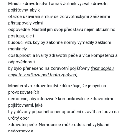
Ministr zdravotnictví Tomáš Julínek vyzval zdravotní
pojišťovny, aby k
otázce uzavírání smluv se zdravotnickými zařízeními
přistupovaly velmi
odpovědně. Nastínil jim svoji představu nejen aktuálního
postupu, ale i
budoucí vizi, kdy by zákonné normy vymezily základní
mantinely
dostupnosti a kvality zdravotní péče a více kompetencí a
odpovědnosti
by bylo přeneseno na zdravotní pojišťovny
(text dopisu
najdete v odkazu pod touto zprávou)
.
Ministerstvo zdravotnictví zdůrazňuje, že je nyní na
provozovatelích
nemocnic, aby intenzivně komunikovali se zdravotními
pojišťovnami, jaké
byly důvody případného nedoporučení uzavřít smlouvu na
určitý obor
zdravotní péče. Nemocnice může odstranit vytýkané
nedostatky a