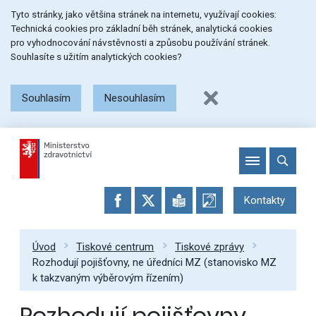
Přeskočit
Přeskočit
Přeskočit
Tyto stránky, jako většina stránek na internetu, využívají cookies:
na
na
na
Technická cookies pro základní běh stránek, analytická cookies
menu
obsah
patičku
pro vyhodnocování návstěvnosti a způsobu používání stránek.
stránky
Souhlasíte s užitím analytických cookies?
Souhlasím
Nesouhlasím
Kontakty
Úvod
Tiskové centrum
Tiskové zprávy
Rozhodují pojišťovny, ne úředníci MZ (stanovisko MZ
k takzvaným výběrovým řízením)
Rozhodují pojišťovny,