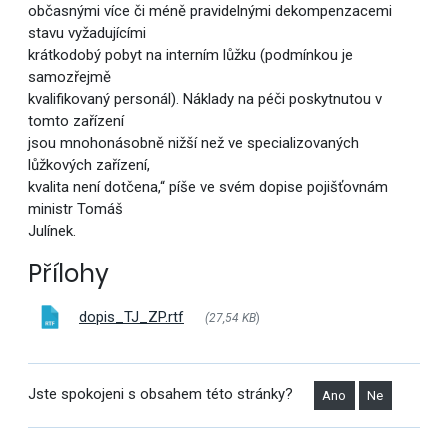
občasnými více či méně pravidelnými dekompenzacemi
stavu vyžadujícími
krátkodobý pobyt na interním lůžku (podmínkou je
samozřejmě
kvalifikovaný personál). Náklady na péči poskytnutou v
tomto zařízení
jsou mnohonásobně nižší než ve specializovaných
lůžkových zařízení,
kvalita není dotčena,“ píše ve svém dopise pojišťovnám
ministr Tomáš
Julínek.
Přílohy
dopis_TJ_ZP.rtf
(27,54 KB
)
Jste spokojeni s obsahem této stránky?
Ano
Ne