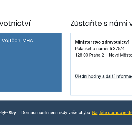
votnictví
Zůstaňte s námi 
 Vojtěch, MHA
Ministerstvo zdravotnictví
Palackého náměstí 375/4
128 00 Praha 2 – Nové Měst
Úřední hodiny a další informa
Domácí násilí není nikdy vaše chyba.
Najděte pomoc ješt