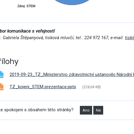
bor komunikace s veřejností
g. Gabriela Štěpanyová, tisková mluvčí, tel.: 224 972 167, e-mail:
tisk
řílohy
2019-09-23_TZ_Ministerstvo zdravotnictví ustanovilo Národní k
TZ_kojeni_STEM prezentace.pptx
(228,68 KB
)
te spokojeni s obsahem této stránky?
Ano
Ne