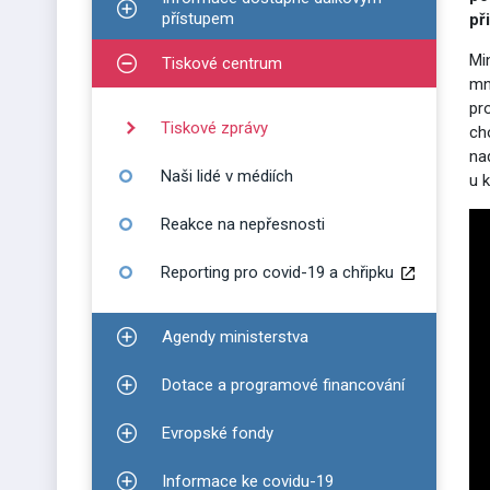
Zobrazit podmenu pro Informace dostupné dálko
přístupem
př
Mi
Tiskové centrum
Zobrazit podmenu pro Tiskové centrum
mn
pr
Tiskové zprávy
ch
na
Naši lidé v médiích
u 
Reakce na nepřesnosti
Reporting pro covid-19 a chřipku
Agendy ministerstva
Zobrazit podmenu pro Agendy ministerstva
Dotace a programové financování
Zobrazit podmenu pro Dotace a programové finan
Evropské fondy
Zobrazit podmenu pro Evropské fondy
Informace ke covidu-19