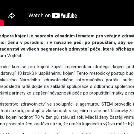
odpora kojení je naprosto zásadním tématem pro veřejné zdraví.
jící ženu v porodnici i v návazné péči po propuštění, aby s
radenství ve všech segmentech zdravotní péče, které přicházejí
á povolání
am Vojtěch.
rodní komise pro kojení zajistí implementaci strategie kojení pod
edstavují 10 kroků k úspěšnému kojení. Tento metodický postup bud
nikajícího Národního zdravotnického informačního portálu budo
neposlední řadě dojde na základě spolupráce s odbornou společností 
lšími partnery ke zlepšení návaznosti péče po propuštění matky z n
nisterstvo zdravotnictví ve spolupráci s agenturou STEM provedlo 
omoc pro Ukrajinu
tření názorů, postojů a zkušeností s kojením u více než tisícovky že
lku kojení hodnotí 70 % žen půl roku až rok. Mladší ženy častěji vním
dno procento žen zastává názor, že umělá kojenecká výživa může být l