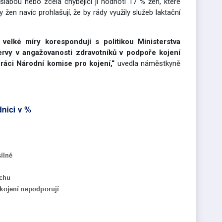
slabou nebo zcela chybějící ji hodnotí 17 % žen, které
 žen navíc prohlašují, že by rády využily služeb laktační
 velké míry korespondují s politikou Ministerstva
ervy v angažovanosti zdravotníků v podpoře kojení
ráci Národní komise pro kojení,“
uvedla náměstkyně