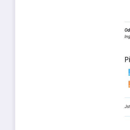
Od
In
P
Js