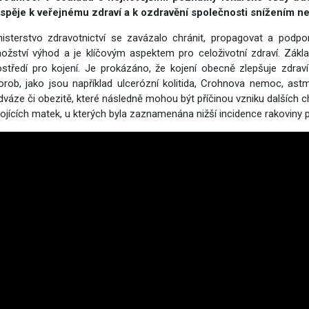
vým přístupem
ispěje k veřejnému zdraví a k ozdravění společnosti snížením
nisterstvo zdravotnictví se zavázalo chránit, propagovat a podpo
ožství výhod a je klíčovým aspektem pro celoživotní zdraví. Zákl
ostředí pro kojení. Je prokázáno, že kojení obecně zlepšuje zdraví 
orob, jako jsou například ulcerózní kolitida, Crohnova nemoc, astma,
dváze či obezitě, které následně mohou být příčinou vzniku dalších c
kojících matek, u kterých byla zaznamenána nižší incidence rakoviny p
cování