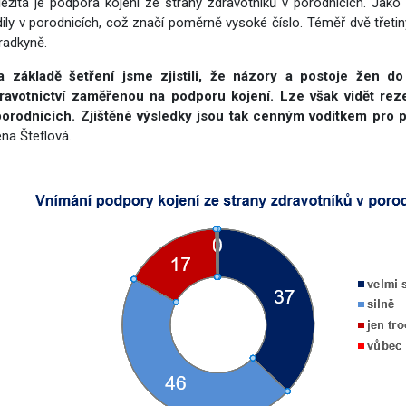
ležitá je podpora kojení ze strany zdravotníků v porodnicích. Jako 
dily v porodnicích, což značí poměrně vysoké číslo. Téměř dvě třetiny
radkyně.
a základě šetření jsme zjistili, že názory a postoje žen do
ravotnictví zaměřenou na podporu kojení. Lze však vidět rez
porodnicích. Zjištěné výsledky jsou tak cenným vodítkem pro p
ena Šteflová.