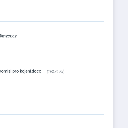
@mzcr.cz
omisi pro kojení.docx
(162,74 KB
)