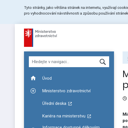
Přeskočit
Přeskočit
Přeskočit
Tyto stránky, jako většina stránek na internetu, využívají cook
na
na
na
pro vyhodnocování návstěvnosti a způsobu používání stránek.
menu
obsah
patičku
stránky
Hledat v navigaci
M
Úvod
p
Ministerstvo zdravotnictví
Zobrazit podmenu pro Ministerstvo zdravotnictví
Úřední deska
Mi
Kariéra na ministerstvu
po
po
Informace dostupné dálkovým