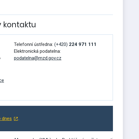
v kontaktu
Telefonní ústředna:
(+420)
224 971 111
Elektronická podatelna:
o
podatelna@mzd.gov.cz
ce
ě dnes
.