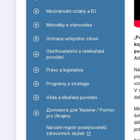
Zobrazit podmenu pro Informace ke covidu-19
Mezinárodní vztahy a EU
Zobrazit podmenu pro Mezinárodní vztahy a EU
Metodiky a stanoviska
Zobrazit podmenu pro Metodiky a stanoviska
„
P
Ochrana veřejného zdraví
Zobrazit podmenu pro Ochrana veřejného zdraví
ko
Ošetřovatelství a nelékařská
po
Zobrazit podmenu pro Ošetřovatelství a nelékařsk
povolání
Ad
Ná
Právo a legislativa
Zobrazit podmenu pro Právo a legislativa
př
vz
Programy a strategie
Zobrazit podmenu pro Programy a strategie
V 
da
Věda a lékařská povolání
Zobrazit podmenu pro Věda a lékařská povolání
Mi
Допомога для України / Pomoc
Zobrazit podmenu pro Допомога для України / P
še
pro Ukrajinu
dé
Národní registr poskytovatelů
je
zdravotních služeb