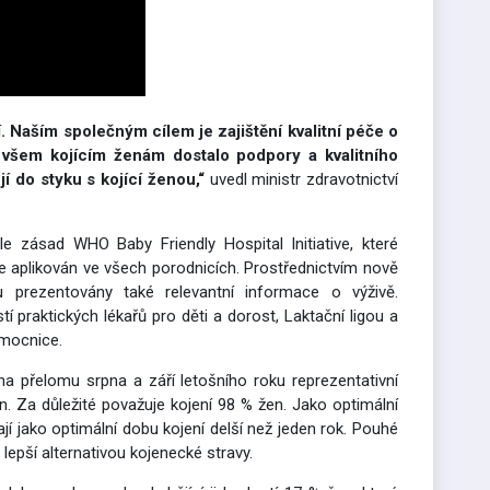
 Naším společným cílem je zajištění kvalitní péče o
e všem kojícím ženám dostalo podpory a kvalitního
 do styku s kojící ženou,“
uvedl ministr zdravotnictví
le zásad WHO Baby Friendly Hospital Initiative, které
e aplikován ve všech porodnicích. Prostřednictvím nově
u prezentovány také relevantní informace o výživě.
praktických lékařů pro děti a dorost, Laktační ligou a
emocnice.
na přelomu srpna a září letošního roku reprezentativní
n. Za důležité považuje kojení 98 % žen. Jako optimální
ají jako optimální dobu kojení delší než jeden rok. Pouhé
epší alternativou kojenecké stravy.