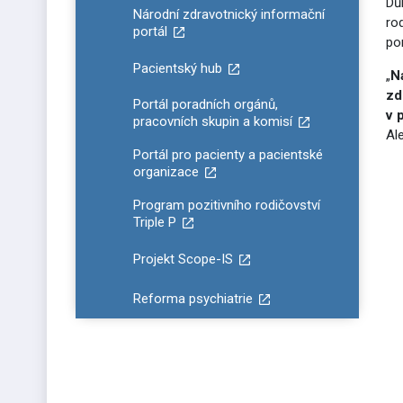
Dů
Národní zdravotnický informační
ro
portál
po
Pacientský hub
„
N
zd
Portál poradních orgánů,
v 
pracovních skupin a komisí
Al
Portál pro pacienty a pacientské
organizace
Program pozitivního rodičovství
Triple P
Projekt Scope-IS
Reforma psychiatrie