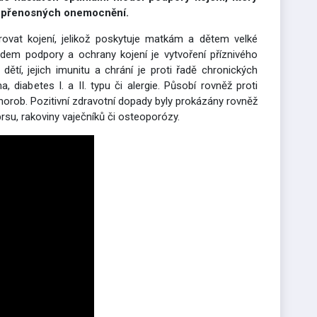
 nepřenosných onemocnění.
rovat kojení, jelikož poskytuje matkám a dětem velké
adem podpory a ochrany kojení je vytvoření příznivého
dětí, jejich imunitu a chrání je proti řadě chronických
 diabetes I. a II. typu či alergie. Působí rovněž proti
horob. Pozitivní zdravotní dopady byly prokázány rovněž
rsu, rakoviny vaječníků či osteoporózy.