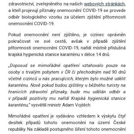
zdravotnictví, zveřejněného na našich
webových stránkách
,
a kteří projevují příznaky onemocnění COVID-19 se provede
odběr biologického vzorku za účelem zjištění přítomnosti
onemocnění COVID-19.
Pokud onemocnění není zjištěno, je cizinec oprávněn
pokračovat ve své cestě, avšak v případě zjištění
přítomnosti onemocnění COVID-19, nařídí místně příslušná
krajská hygienická stanice karanténu v délce 14 dnů.
„Doposud se mimořádné opatření vztahovalo pouze na
osoby s trvalým pobytem v ČR či přechodným nad 90 dnů
včetně cizinců u nás pracujících, kterým bylo možné udělit
karanténu. Nově pokud budou zjištěny u běžného turisty na
hranicích zdravotní příznaky, bude mu udělán odběr a
v případě pozitivity mu nařídí Krajská hygienická stanice
karanténu,“
vysvětlil ministr Adam Vojtěch.
Mimořádné opatření je vydáváno vzhledem k výskytu čtyř
desítek případů tohoto onemocnění na území České
republiky. Na základě postupného šíření tohoto onemocnění