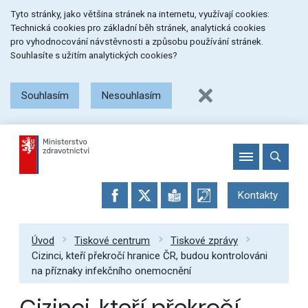
Přeskočit
Přeskočit
Přeskočit
Tyto stránky, jako většina stránek na internetu, využívají cookies:
na
na
na
Technická cookies pro základní běh stránek, analytická cookies
menu
obsah
patičku
pro vyhodnocování návstěvnosti a způsobu používání stránek.
stránky
Souhlasíte s užitím analytických cookies?
Souhlasím
Nesouhlasím
Kontakty
Úvod
Tiskové centrum
Tiskové zprávy
Cizinci, kteří překročí hranice ČR, budou kontrolováni
na příznaky infekčního onemocnění
Cizinci, kteří překročí