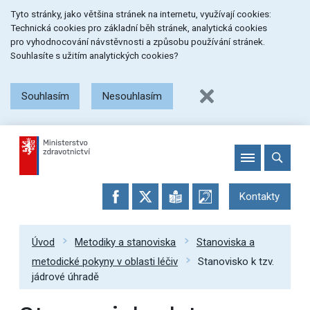
Přeskočit
Přeskočit
Přeskočit
Tyto stránky, jako většina stránek na internetu, využívají cookies:
na
na
na
Technická cookies pro základní běh stránek, analytická cookies
menu
obsah
patičku
pro vyhodnocování návstěvnosti a způsobu používání stránek.
stránky
Souhlasíte s užitím analytických cookies?
Souhlasím
Nesouhlasím
Kontakty
Úvod
Metodiky a stanoviska
Stanoviska a
metodické pokyny v oblasti léčiv
Stanovisko k tzv.
jádrové úhradě