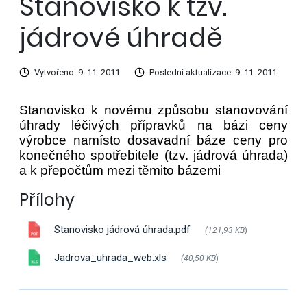
Stanovisko k tzv.
jádrové úhradě
Vytvořeno: 9. 11. 2011
Poslední aktualizace: 9. 11. 2011
Stanovisko k novému způsobu stanovování
úhrady léčivých přípravků na bázi ceny
výrobce namísto dosavadní báze ceny pro
konečného spotřebitele (tzv. jádrová úhrada)
a k přepočtům mezi těmito bázemi
Přílohy
Stanovisko jádrová úhrada.pdf
(121,93 KB
)
Jadrova_uhrada_web.xls
(40,50 KB
)