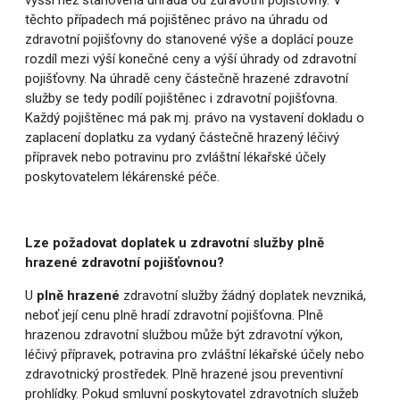
vyšší než stanovená úhrada od zdravotní pojišťovny. V
těchto případech má pojištěnec právo na úhradu od
zdravotní pojišťovny do stanovené výše a doplácí pouze
rozdíl mezi výší konečné ceny a výší úhrady od zdravotní
pojišťovny. Na úhradě ceny částečně hrazené zdravotní
služby se tedy podílí pojištěnec i zdravotní pojišťovna.
Každý pojištěnec má pak mj. právo na vystavení dokladu o
zaplacení doplatku za vydaný částečně hrazený léčivý
přípravek nebo potravinu pro zvláštní lékařské účely
poskytovatelem lékárenské péče.
Lze požadovat doplatek u zdravotní služby plně
hrazené zdravotní pojišťovnou?
U
plně hrazené
zdravotní služby žádný doplatek nevzniká,
neboť její cenu plně hradí zdravotní pojišťovna. Plně
hrazenou zdravotní službou může být zdravotní výkon,
léčivý přípravek, potravina pro zvláštní lékařské účely nebo
zdravotnický prostředek. Plně hrazené jsou preventivní
prohlídky. Pokud smluvní poskytovatel zdravotních služeb