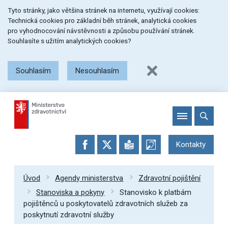
Přeskočit
Přeskočit
Přeskočit
Tyto stránky, jako většina stránek na internetu, využívají cookies:
na
na
na
Technická cookies pro základní běh stránek, analytická cookies
menu
obsah
patičku
pro vyhodnocování návstěvnosti a způsobu používání stránek.
stránky
Souhlasíte s užitím analytických cookies?
Souhlasím
Nesouhlasím
Kontakty
Úvod
Agendy ministerstva
Zdravotní pojištění
Stanoviska a pokyny
Stanovisko k platbám
pojištěnců u poskytovatelů zdravotních služeb za
poskytnutí zdravotní služby