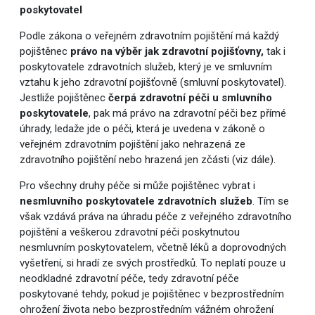
poskytovatel
Podle zákona o veřejném zdravotním pojištění má každý
pojištěnec
právo na výběr jak zdravotní pojišťovny,
tak i
poskytovatele zdravotních služeb, který je ve smluvním
vztahu k jeho zdravotní pojišťovně (smluvní poskytovatel).
Jestliže pojištěnec
čerpá zdravotní péči u smluvního
poskytovatele
, pak má právo na zdravotní péči bez přímé
úhrady, ledaže jde o péči, která je uvedena v zákoně o
veřejném zdravotním pojištění jako nehrazená ze
zdravotního pojištění nebo hrazená jen zčásti (viz dále).
Pro všechny druhy péče si může pojištěnec vybrat i
nesmluvního poskytovatele zdravotních služeb
. Tím se
však vzdává práva na úhradu péče z veřejného zdravotního
pojištění a veškerou zdravotní péči poskytnutou
nesmluvním poskytovatelem, včetně léků a doprovodných
vyšetření, si hradí ze svých prostředků. To neplatí pouze u
neodkladné zdravotní péče, tedy zdravotní péče
poskytované tehdy, pokud je pojištěnec v bezprostředním
ohrožení života nebo bezprostředním vážném ohrožení