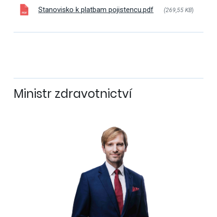
Stanovisko k platbam pojistencu.pdf
(269,55 KB
)
Ministr zdravotnictví