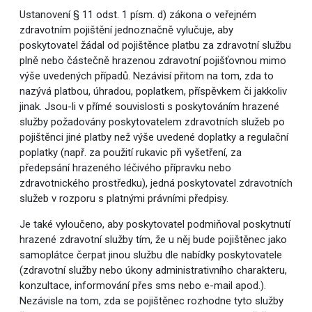
Ustanovení § 11 odst. 1 písm. d) zákona o veřejném
zdravotním pojištění jednoznačně vylučuje, aby
poskytovatel žádal od pojištěnce platbu za zdravotní službu
plně nebo částečně hrazenou zdravotní pojišťovnou mimo
výše uvedených případů. Nezávisí přitom na tom, zda to
nazývá platbou, úhradou, poplatkem, příspěvkem či jakkoliv
jinak. Jsou-li v přímé souvislosti s poskytováním hrazené
služby požadovány poskytovatelem zdravotních služeb po
pojištěnci jiné platby než výše uvedené doplatky a regulační
poplatky (např. za použití rukavic při vyšetření, za
předepsání hrazeného léčivého přípravku nebo
zdravotnického prostředku), jedná poskytovatel zdravotních
služeb v rozporu s platnými právními předpisy.
Je také vyloučeno, aby poskytovatel podmiňoval poskytnutí
hrazené zdravotní služby tím, že u něj bude pojištěnec jako
samoplátce čerpat jinou službu dle nabídky poskytovatele
(zdravotní služby nebo úkony administrativního charakteru,
konzultace, informování přes sms nebo e-mail apod.).
Nezávisle na tom, zda se pojištěnec rozhodne tyto služby