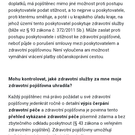
doplatků, má pojištěnec mimo jiné možnost proti postupu
poskytovatele podat stížnost, a to nejprve u poskytovatele,
proti kterému směřuje, a poté i u krajského úřadu kraje, na
jehož území tento poskytovatel poskytuje zdravotní služby
(blíže viz § 93 zákona č. 372/2011 Sb.). Může zaslat proti
postupu poskytovatele i stížnost ke zdravotní pojišťovně,
neboť půjde o porušení smlouvy mezi poskytovatelem a
zdravotní pojišťovnou. Není vyloučena ani možnost
vymáhání vrácení platby občanskoprávní cestou.
Mohu kontrolovat, jaké zdravotní služby za mne moje
zdravotní pojišťovna uhradila?
Každý pojištěnec má právo požádat u své zdravotní
pojišťovny jedenkrát ročně o detailní
výpis
čerpání
zdravotní péče
a zdravotní pojišťovna je povinna tento
přehled vykázané zdravotní péče
písemně zdarma a bez
zbytečného odkladu poskytnout (§ 43 zákona o veřejném
zdravotním pojištění). Zdravotní pojišťovny umožňují