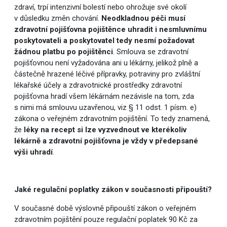
zdraví, trpí intenzivní bolestí nebo ohrožuje své okolí
v důsledku změn chování.
Neodkladnou péči musí
zdravotní pojišťovna pojištěnce uhradit i nesmluvnímu
poskytovateli a poskytovatel tedy nesmí požadovat
žádnou platbu po pojištěnci
. Smlouva se zdravotní
pojišťovnou není vyžadována ani u lékárny, jelikož plně a
částečně hrazené léčivé přípravky, potraviny pro zvláštní
lékařské účely a zdravotnické prostředky zdravotní
pojišťovna hradí všem lékárnám nezávisle na tom, zda
s nimi má smlouvu uzavřenou, viz § 11 odst. 1 písm. e)
zákona o veřejném zdravotním pojištění. To tedy znamená,
že
léky na recept si lze vyzvednout ve kterékoliv
lékárně a zdravotní pojišťovna je vždy v předepsané
výši uhradí
.
Jaké regulační poplatky zákon v současnosti připouští?
V současné době výslovně připouští zákon o veřejném
zdravotním pojištění pouze regulační poplatek 90 Kč za