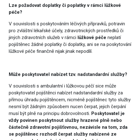
Lze požadovat doplatky či poplatky v rámci lůžkové
péče?
V souvislosti s poskytováním léčivých přípravků, potravin
pro zvláštní lékařské účely, zdravotnických prostředků či
jiných zdravotních služeb v rámci
lůžkové péče
neplatí
pojištěnec žádné poplatky či doplatky, ani se na poskytování
lůžkové péče finančně nijak jinak nepodílí.
Může poskytovatel nabízet tzv. nadstandardní služby?
V souvislosti s ambulantní i lůžkovou péčí sice může
poskytovatel pojištěnci nabízet nadstandardní služby za
přímou úhradu pojištěncem, nicméně pojištěnec tyto služby
nesmí být žádným způsobem nucen čerpat, jejich čerpání
musí být plně na principu dobrovolnosti.
Poskytovatel je
vždy povinen poskytnout služby hrazené plně nebo
částečně zdravotní pojišťovnou, nezávisle na tom, zda
se pojištěnec rozhodl čerpat služby nabízené ze