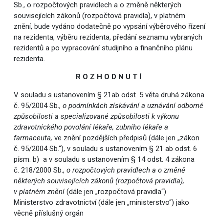
Sb., o rozpočtových pravidlech a o změně některých
souvisejících zákonů (rozpočtová pravidla), v platném
znění, bude vydáno dodatečně po vypsání výběrového řízení
na rezidenta, výběru rezidenta, předání seznamu vybraných
rezidentů a po vypracování studijního a finančního plánu
rezidenta.
R O Z H O D N U T Í
V souladu s ustanovením § 21ab odst. 5 věta druhá zákona
č. 95/2004 Sb.,
o podmínkách získávání
a uznávání odborné
způsobilosti a specializované
způsobilosti k výkonu
zdravotnického povolání lékaře, zubního lékaře a
farmaceuta,
ve znění pozdějších předpisů (dále jen „zákon
č. 95/2004 Sb.“), v souladu s ustanovením § 21 ab odst. 6
písm. b) a v souladu s ustanovením § 14 odst. 4 zákona
č. 218/2000 Sb.,
o rozpočtových pravidlech a o změně
některých souvisejících zákonů (rozpočtová pravidla),
v platném znění
(dále jen „rozpočtová pravidla“)
Ministerstvo zdravotnictví (dále jen „ministerstvo“) jako
věcně příslušný orgán