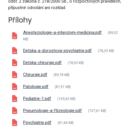
odst. 2 zákona č. 218/2000 Sb., o rozpočtových pravidlech,
přípustné odvolání ani rozklad.
Přílohy
Anesteziologie-a-intenzivni-medicina.pdf
(89,52
KB
)
Detska-a-dorostova-psychiatrie.pdf
(78,25 KB
)
Detska-chirurgie.pdf
(78,33 KB
)
Chirurgie.pdf
(89,78 KB
)
Patologie.pdf
(81,91 KB
)
Pediatrie-1.pdf
(105,65 KB
)
Pneumologie-a-ftizeologie.pdf
(107,61 KB
)
Psychiatrie.pdf
(81,44 KB
)