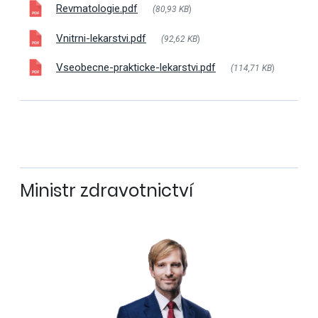
Revmatologie.pdf
(80,93 KB
)
Vnitrni-lekarstvi.pdf
(92,62 KB
)
Vseobecne-prakticke-lekarstvi.pdf
(114,71 KB
)
Ministr zdravotnictví