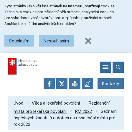
Přeskočit
Přeskočit
Přeskočit
Tyto stránky, jako většina stránek na internetu, využívají cookies:
na
na
na
Technická cookies pro základní běh stránek, analytická cookies
menu
obsah
patičku
pro vyhodnocování návstěvnosti a způsobu používání stránek.
stránky
Souhlasíte s užitím analytických cookies?
Souhlasím
Nesouhlasím
Kontakty
Úvod
Věda a lékařská povolání
Rezidenční
místa pro lékařská povolání
RM 2022
Seznam
úspěšných žadatelů o dotaci na rezidenční místa pro
rok 2022