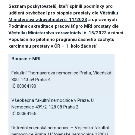
Seznam poskytovatelů, kteří splnili podmínky pro
udělení osvědčení pro biopsie prostaty dle
Věstníku
Ministerstva zdravotnictví č. 11/2023
a upravených
Podmínek akreditace pracovišť pro MRI prostaty dle
Věstníku Ministerstva zdravotnictví č. 15/2023
v rámci
Populačního pilotního programu časného záchytu
karcinomu prostaty v ČR – 1. kolo žádostí
Biopsie + MRI
Fakultní Thomayerova nemocnice Praha, Vídeňská
800, 140 59 Praha 4
IČ 00064190
Všeobecná fakultní nemocnice v Praze, U
Nemocnice 499/2, 128 08 Praha 2
IČ 00064165
Ústřední vojenská nemocnice – Vojenská fakultní
nemocnice Praha, U Vojenské nemocnice 1200/1,