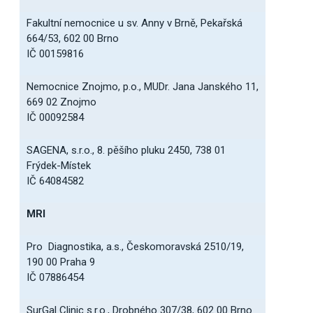
Fakultní nemocnice u sv. Anny v Brně, Pekařská
664/53, 602 00 Brno
IČ 00159816
Nemocnice Znojmo, p.o., MUDr. Jana Janského 11,
669 02 Znojmo
IČ 00092584
SAGENA, s.r.o., 8. pěšího pluku 2450, 738 01
Frýdek-Místek
IČ 64084582
MRI
Pro Diagnostika, a.s., Českomoravská 2510/19,
190 00 Praha 9
IČ 07886454
SurGal Clinic s.r.o., Drobného 307/38, 602 00 Brno