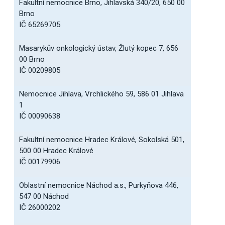
Fakultní nemocnice Brno, Jihlavská 340/20, 650 00
Brno
IČ 65269705
Masarykův onkologický ústav, Žlutý kopec 7, 656
00 Brno
IČ 00209805
Nemocnice Jihlava, Vrchlického 59, 586 01 Jihlava
1
IČ 00090638
Fakultní nemocnice Hradec Králové, Sokolská 501,
500 00 Hradec Králové
IČ 00179906
Oblastní nemocnice Náchod a.s., Purkyňova 446,
547 00 Náchod
IČ 26000202