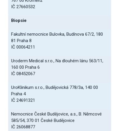
767 00 Kroměříž
IČ 27660532
Biopsie
Fakultní nemocnice Bulovka, Budínova 67/2, 180
81 Praha 8
IČ 00064211
Uroderm Medical s.r.o., Na dlouhém lánu 563/11,
160 00 Praha 6
IČ 08452067
UroKlinikum s.r.o., Budějovická 778/3a, 140 00
Praha 4
IČ 24691321
Nemocnice České Budějovice, a.s., B. Němcové
585/54, 370 01 České Budějovice
IČ 26068877