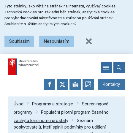
Přeskočit
Přeskočit
Přeskočit
Tyto stránky, jako většina stránek na internetu, využívají cookies:
na
na
na
Technická cookies pro základní běh stránek, analytická cookies
menu
obsah
patičku
pro vyhodnocování návstěvnosti a způsobu používání stránek.
stránky
Souhlasíte s užitím analytických cookies?
Souhlasím
Nesouhlasím
Kontakty
Úvod
Programy a strategie
Screeningové
programy
Populační pilotní program časného
záchytu karcinomu prostaty
Seznam
poskytovatelů, kteří splnili podmínky pro udělení