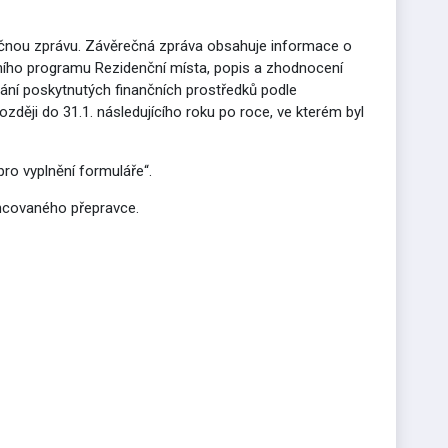
rečnou zprávu. Závěrečná zpráva obsahuje informace o
čního programu Rezidenční místa, popis a zhodnocení
pání poskytnutých finančních prostředků podle
ději do 31.1. následujícího roku po roce, ve kterém byl
ro vyplnění formuláře“.
encovaného přepravce.