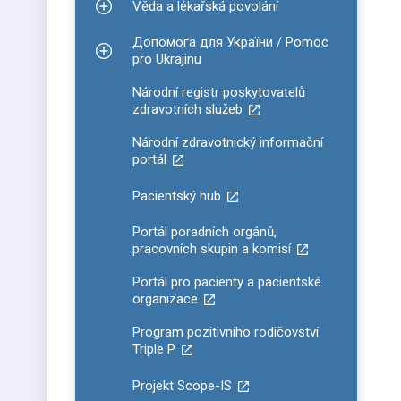
Věda a lékařská povolání
Zobrazit podmenu pro Věda a lékařská povolání
Допомога для України / Pomoc
Zobrazit podmenu pro Допомога для України / P
pro Ukrajinu
Národní registr poskytovatelů
zdravotních služeb
Národní zdravotnický informační
portál
Pacientský hub
Portál poradních orgánů,
pracovních skupin a komisí
Portál pro pacienty a pacientské
organizace
Program pozitivního rodičovství
Triple P
Projekt Scope-IS