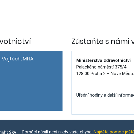
votnictví
Zůstaňte s námi 
 Vojtěch, MHA
Ministerstvo zdravotnictví
Palackého náměstí 375/4
128 00 Praha 2 – Nové Měst
Úřední hodiny a další informa
Domácí násilí není nikdy vaše chyba.
Najděte pomoc ješt