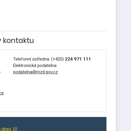
v kontaktu
Telefonní ústředna:
(+420)
224 971 111
Elektronická podatelna:
o
podatelna@mzd.gov.cz
ce
ě dnes
.