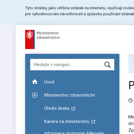
Přeskočit
Přeskočit
Přeskočit
Tyto stránky, jako většina stránek na internetu, využívají cook
na
na
na
pro vyhodnocování návstěvnosti a způsobu používání stránek.
menu
obsah
patičku
stránky
Hledat v navigaci
Úvod
Ministerstvo zdravotnictví
Zobrazit podmenu pro Ministerstvo zdravotnictví
Úřední deska
Mi
Kariéra na ministerstvu
do
Zp
Informace dostupné dálkovým