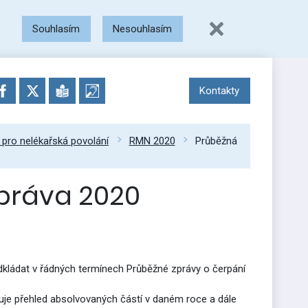
Souhlasím
Nesouhlasím
Kontakty
 pro nelékařská povolání
RMN 2020
Průběžná
práva 2020
edkládat v řádných termínech Průběžné zprávy o čerpání
uje přehled absolvovaných částí v daném roce a dále