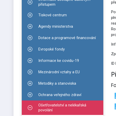
př
Zobrazit podmenu pro Informace dostupné dálko
přístupem
Po
Tiskové centrum
Zobrazit podmenu pro Tiskové centrum
pl
re
Agendy ministerstva
Zobrazit podmenu pro Agendy ministerstva
Ro
pr
Dotace a programové financování
Zobrazit podmenu pro Dotace a programové finan
In
Evropské fondy
Zobrazit podmenu pro Evropské fondy
Zp
Informace ke covidu-19
Zobrazit podmenu pro Informace ke covidu-19
ID
Mezinárodní vztahy a EU
P
Zobrazit podmenu pro Mezinárodní vztahy a EU
Metodiky a stanoviska
F
Zobrazit podmenu pro Metodiky a stanoviska
Ochrana veřejného zdraví
Zobrazit podmenu pro Ochrana veřejného zdraví
Ošetřovatelství a nelékařská
Zobrazit podmenu pro Ošetřovatelství a nelékařsk
povolání