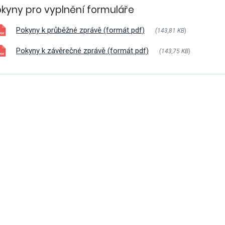
okyny pro vyplnění formuláře
Pokyny k průběžné zprávě (formát pdf)
(143,81 KB
)
Pokyny k závěrečné zprávě (formát pdf)
(143,75 KB
)