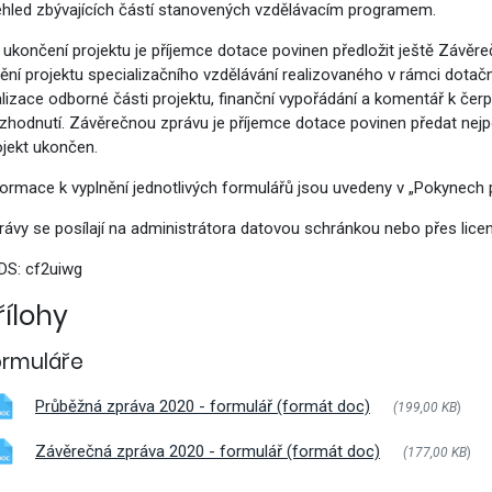
ehled zbývajících částí stanovených vzdělávacím programem.
vým přístupem
 ukončení projektu je příjemce dotace povinen předložit ještě Závě
nění projektu specializačního vzdělávání realizovaného v rámci dota
alizace odborné části projektu, finanční vypořádání a komentář k čer
zhodnutí. Závěrečnou zprávu je příjemce dotace povinen předat nejpoz
ojekt ukončen.
cování
formace k vyplnění jednotlivých formulářů jsou uvedeny v „Pokynech p
rávy se posílají na administrátora datovou schránkou nebo přes lic
 DS: cf2uiwg
řílohy
ormuláře
Průběžná zpráva 2020 - formulář (formát doc)
(199,00 KB
)
Závěrečná zpráva 2020 - formulář (formát doc)
(177,00 KB
)
á povolání