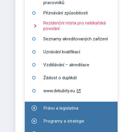
pracovníků
Přiznávání způsobilosti
Rezidenční místa pro nelékařská
povolání
Seznamy akreditovaných zařízení
Uznávání kvalifikací
Vzdělávání – akreditace
Žádost o duplikát
www.dekubity.eu
Právo a legislativa
Zobrazit podmenu pro Právo a legislativa
Programy a strategie
Zobrazit podmenu pro Programy a strategie