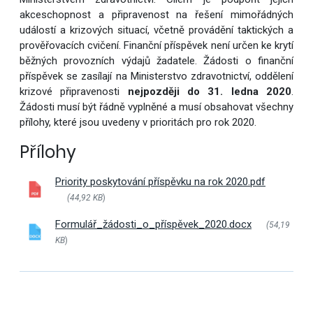
akceschopnost a připravenost na řešení mimořádných
událostí a krizových situací, včetně provádění taktických a
prověřovacích cvičení. Finanční příspěvek není určen ke krytí
běžných provozních výdajů žadatele. Žádosti o finanční
příspěvek se zasílají na Ministerstvo zdravotnictví, oddělení
krizové připravenosti
nejpozd
ě
ji do 31. ledna 2020
.
Žádosti musí být řádně vyplněné a musí obsahovat všechny
přílohy, které jsou uvedeny v prioritách pro rok 2020.
Přílohy
Priority poskytování příspěvku na rok 2020.pdf
(44,92 KB
)
Formulář_žádosti_o_příspěvek_2020.docx
(54,19
KB
)