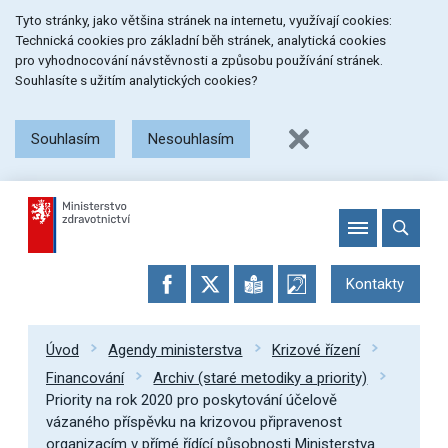
Přeskočit
Přeskočit
Přeskočit
Tyto stránky, jako většina stránek na internetu, využívají cookies:
na
na
na
Technická cookies pro základní běh stránek, analytická cookies
menu
obsah
patičku
pro vyhodnocování návstěvnosti a způsobu používání stránek.
stránky
Souhlasíte s užitím analytických cookies?
Souhlasím
Nesouhlasím
Kontakty
Úvod
Agendy ministerstva
Krizové řízení
Financování
Archiv (staré metodiky a priority)
Priority na rok 2020 pro poskytování účelově
vázaného příspěvku na krizovou připravenost
organizacím v přímé řídící působnosti Ministerstva