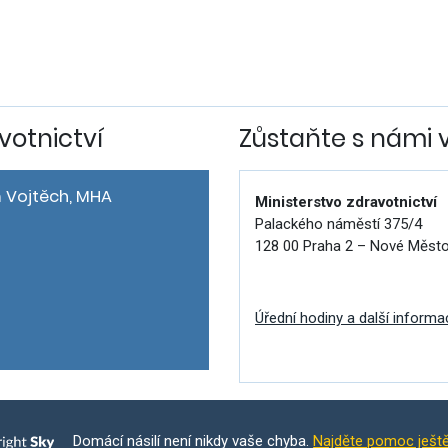
votnictví
Zůstaňte s námi 
 Vojtěch, MHA
Ministerstvo zdravotnictví
Palackého náměstí 375/4
128 00 Praha 2 – Nové Měst
Úřední hodiny a další informa
Domácí násilí není nikdy vaše chyba.
Najděte pomoc ješt