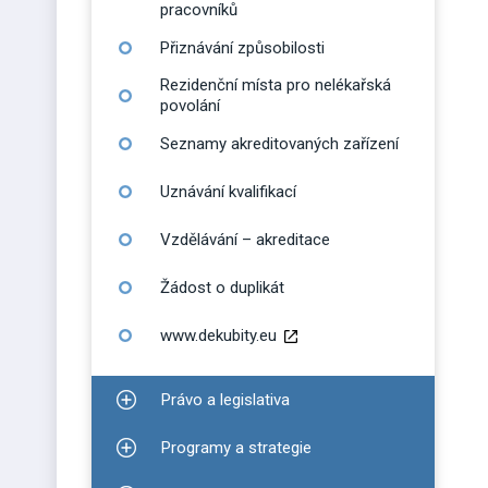
pracovníků
Přiznávání způsobilosti
Rezidenční místa pro nelékařská
povolání
Seznamy akreditovaných zařízení
Uznávání kvalifikací
Vzdělávání – akreditace
Žádost o duplikát
www.dekubity.eu
Právo a legislativa
Zobrazit podmenu pro Právo a legislativa
Programy a strategie
Zobrazit podmenu pro Programy a strategie