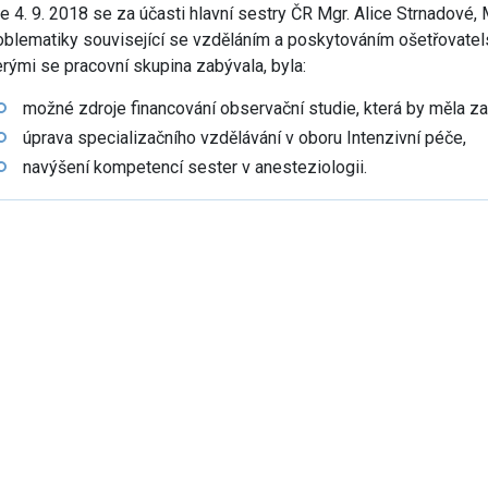
e 4. 9. 2018 se za účasti hlavní sestry ČR Mgr. Alice Strnadové,
vým přístupem
oblematiky související se vzděláním a poskytováním ošetřovatel
erými se pracovní skupina zabývala, byla:
možné zdroje financování observační studie, která by měla za
úprava specializačního vzdělávání v oboru Intenzivní péče,
navýšení kompetencí sester v anesteziologii.
cování
á povolání