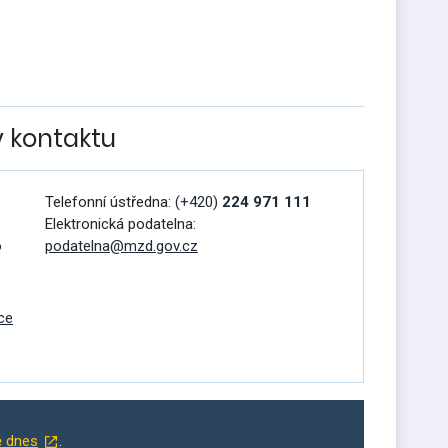
v kontaktu
Telefonní ústředna:
(+420)
224 971 111
Elektronická podatelna:
o
podatelna@mzd.gov.cz
ce
ě dnes
.