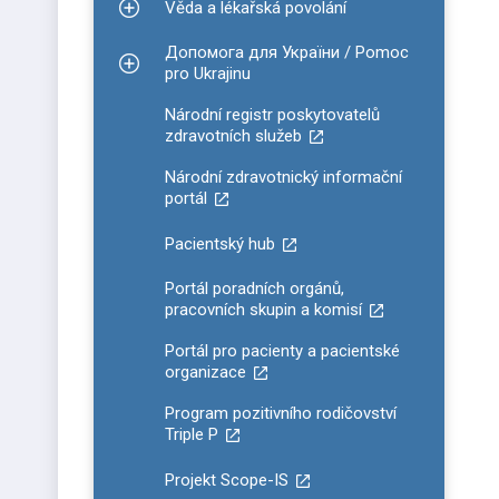
Věda a lékařská povolání
Zobrazit podmenu pro Věda a lékařská povolání
Допомога для України / Pomoc
Zobrazit podmenu pro Допомога для України / P
pro Ukrajinu
Národní registr poskytovatelů
zdravotních služeb
Národní zdravotnický informační
portál
Pacientský hub
Portál poradních orgánů,
pracovních skupin a komisí
Portál pro pacienty a pacientské
organizace
Program pozitivního rodičovství
Triple P
Projekt Scope-IS