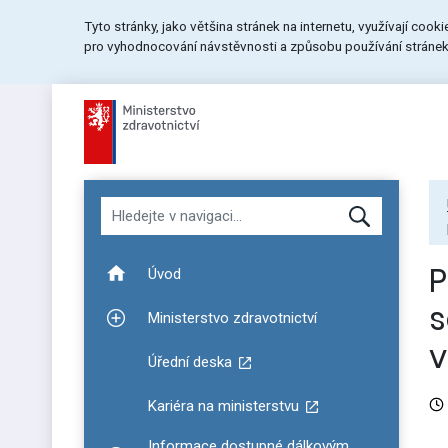
Přeskočit
Přeskočit
Přeskočit
Tyto stránky, jako většina stránek na internetu, využívají cook
na
na
na
pro vyhodnocování návstěvnosti a způsobu používání stránek.
menu
obsah
patičku
stránky
Hledat v navigaci
P
Úvod
s
Ministerstvo zdravotnictví
Zobrazit podmenu pro Ministerstvo zdravotnictví
v
Úřední deska
Kariéra na ministerstvu
Informace dostupné dálkovým