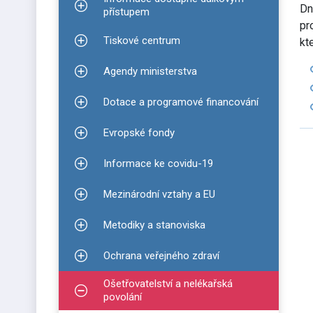
Dn
Zobrazit podmenu pro Informace dostupné dálko
přístupem
pr
Tiskové centrum
kt
Zobrazit podmenu pro Tiskové centrum
Agendy ministerstva
Zobrazit podmenu pro Agendy ministerstva
Dotace a programové financování
Zobrazit podmenu pro Dotace a programové finan
Evropské fondy
Zobrazit podmenu pro Evropské fondy
Informace ke covidu-19
Zobrazit podmenu pro Informace ke covidu-19
Mezinárodní vztahy a EU
Zobrazit podmenu pro Mezinárodní vztahy a EU
Metodiky a stanoviska
Zobrazit podmenu pro Metodiky a stanoviska
Ochrana veřejného zdraví
Zobrazit podmenu pro Ochrana veřejného zdraví
Ošetřovatelství a nelékařská
Zobrazit podmenu pro Ošetřovatelství a nelékařsk
povolání