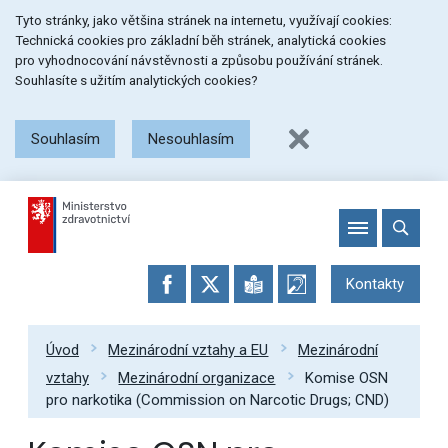
Přeskočit
Přeskočit
Přeskočit
Tyto stránky, jako většina stránek na internetu, využívají cookies:
na
na
na
Technická cookies pro základní běh stránek, analytická cookies
menu
obsah
patičku
pro vyhodnocování návstěvnosti a způsobu používání stránek.
stránky
Souhlasíte s užitím analytických cookies?
Souhlasím
Nesouhlasím
Kontakty
Úvod
Mezinárodní vztahy a EU
Mezinárodní
vztahy
Mezinárodní organizace
Komise OSN
pro narkotika (Commission on Narcotic Drugs; CND)