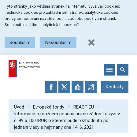
Přeskočit
Přeskočit
Přeskočit
Tyto stránky, jako většina stránek na internetu, využívají cookies:
na
na
na
Technická cookies pro základní běh stránek, analytická cookies
menu
obsah
patičku
pro vyhodnocování návstěvnosti a způsobu používání stránek.
stránky
Souhlasíte s užitím analytických cookies?
Souhlasím
Nesouhlasím
Kontakty
Úvod
Evropské fondy
REACT-EU
Informace o možném posunu příjmu žádostí u výzev
č. 99 a 100 IROP, o kterém bude rozhodnuto po
jednání vlády s hejtmany dne 14. 6. 2021