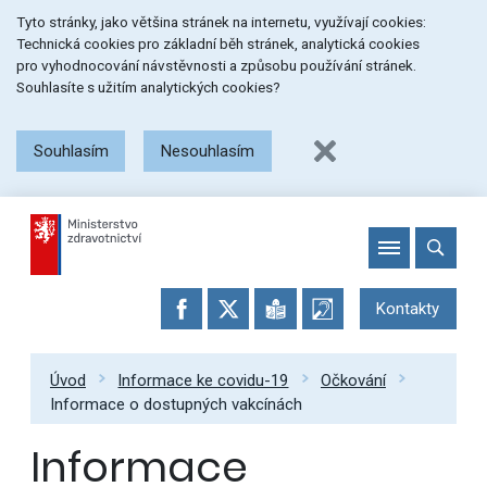
Přeskočit
Přeskočit
Přeskočit
Tyto stránky, jako většina stránek na internetu, využívají cookies:
na
na
na
Technická cookies pro základní běh stránek, analytická cookies
menu
obsah
patičku
pro vyhodnocování návstěvnosti a způsobu používání stránek.
stránky
Souhlasíte s užitím analytických cookies?
Souhlasím
Nesouhlasím
Kontakty
Úvod
Informace ke covidu-19
Očkování
Informace o dostupných vakcínách
Informace