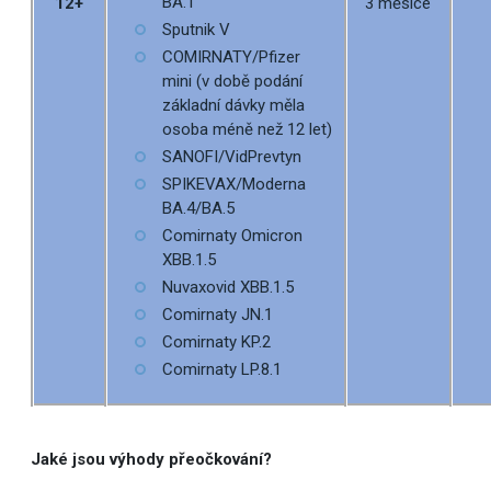
BA.1
12+
3 měsíce
Sputnik V
COMIRNATY/Pfizer
mini (v době podání
základní dávky měla
osoba méně než 12 let)
SANOFI/VidPrevtyn
SPIKEVAX/Moderna
BA.4/BA.5
Comirnaty Omicron
XBB.1.5
Nuvaxovid XBB.1.5
Comirnaty JN.1
Comirnaty KP.2
Comirnaty LP.8.1
Jaké jsou výhody přeočkování?