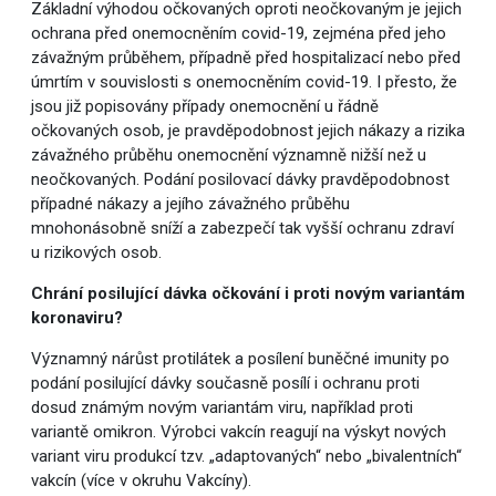
Základní výhodou očkovaných oproti neočkovaným je jejich
ochrana před onemocněním covid-19, zejména před jeho
závažným průběhem, případně před hospitalizací nebo před
úmrtím v souvislosti s onemocněním covid-19. I přesto, že
jsou již popisovány případy onemocnění u řádně
očkovaných osob, je pravděpodobnost jejich nákazy a rizika
závažného průběhu onemocnění významně nižší než u
neočkovaných. Podání posilovací dávky pravděpodobnost
případné nákazy a jejího závažného průběhu
mnohonásobně sníží a zabezpečí tak vyšší ochranu zdraví
u rizikových osob.
Chrání posilující dávka očkování i proti novým variantám
koronaviru?
Významný nárůst protilátek a posílení buněčné imunity po
podání posilující dávky současně posílí i ochranu proti
dosud známým novým variantám viru, například proti
variantě omikron. Výrobci vakcín reagují na výskyt nových
variant viru produkcí tzv. „adaptovaných“ nebo „bivalentních“
vakcín (více v okruhu Vakcíny).