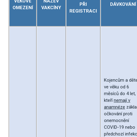
VĚKOVÉ
NÁZEV
PŘI
DÁVKOVÁNÍ
OMEZENÍ
VAKCÍNY
REGISTRACI
Kojencům a dě
ve věku od 6
měsíců do 4 let,
kteří
nemají v
anamnéze
zákla
očkování proti
onemocnění
COVID-19 nebo
předchozí infekc