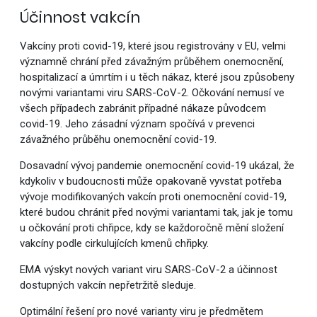
Účinnost vakcín
Vakcíny proti covid-19, které jsou registrovány v EU, velmi
významně chrání před závažným průběhem onemocnění,
hospitalizací a úmrtím i u těch nákaz, které jsou způsobeny
novými variantami viru SARS-CoV-2. Očkování nemusí ve
všech případech zabránit případné nákaze původcem
covid-19. Jeho zásadní význam spočívá v prevenci
závažného průběhu onemocnění covid-19.
Dosavadní vývoj pandemie onemocnění covid-19 ukázal, že
kdykoliv v budoucnosti může opakovaně vyvstat potřeba
vývoje modifikovaných vakcín proti onemocnění covid-19,
které budou chránit před novými variantami tak, jak je tomu
u očkování proti chřipce, kdy se každoročně mění složení
vakcíny podle cirkulujících kmenů chřipky.
EMA výskyt nových variant viru SARS-CoV-2 a účinnost
dostupných vakcín nepřetržitě sleduje.
Optimální řešení pro nové varianty viru je předmětem