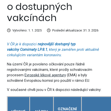
o dostupných
vakcínách
Vytvořeno: 1. 1. 2025
Poslední aktualizace: 31. 3. 2026
V ČR je k dispozici
nejnovější dostupný typ
vakcíny
Comirnaty LP.8.1
, který je zaměřen proti aktuálně
cirkulujícím variantám koronaviru.
Na území ČR je povoleno očkování pouze řádně
registrovanými vakcínami, které prošly schvalovacím
procesem
Evropské lékové agentury
(EMA) a byly
schválené Evropskou komisí pro použití v rámci EU.
V současné chvíli jsou v ČR k dispozici následující vakcíny:
OZNAČENÍ