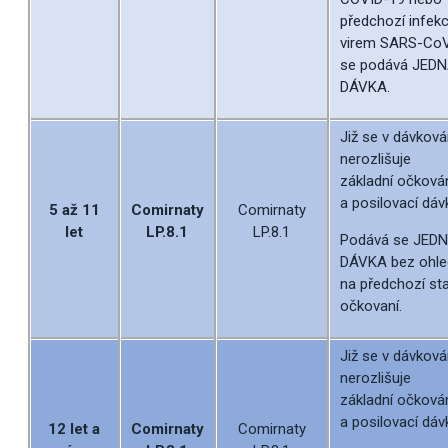
předchozí infekc
virem SARS-Co
se podává JED
DÁVKA.
Již se v dávková
nerozlišuje
základní očková
a posilovací dáv
5 až 11
Comirnaty
Comirnaty
let
LP.8.1
LP.8.1
Podává se JED
DÁVKA bez ohle
na předchozí st
očkovaní.
Již se v dávková
nerozlišuje
základní očková
a posilovací dáv
12 let a
Comirnaty
Comirnaty