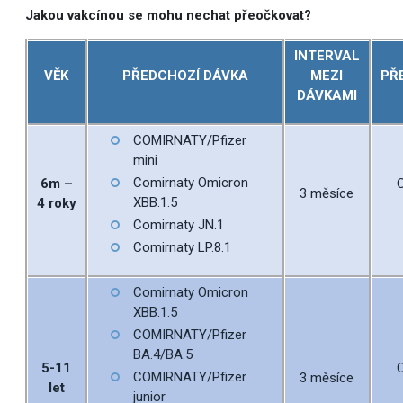
Jakou vakcínou se mohu nechat přeočkovat?
INTERVAL
VĚK
PŘEDCHOZÍ DÁVKA
MEZI
PŘ
DÁVKAMI
COMIRNATY/Pfizer
mini
Comirnaty Omicron
6m –
3 měsíce
XBB.1.5
4 roky
Comirnaty JN.1
Comirnaty LP.8.1
Comirnaty Omicron
XBB.1.5
COMIRNATY/Pfizer
BA.4/BA.5
5-11
COMIRNATY/Pfizer
3 měsíce
let
junior