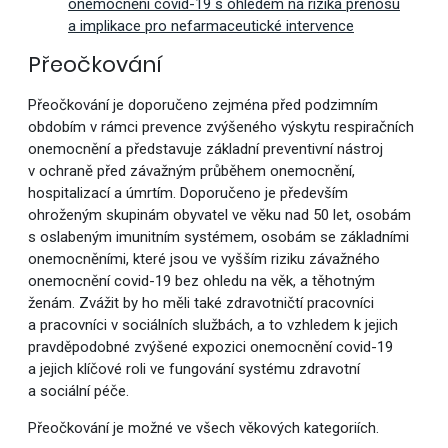
onemocnění covid-19 s ohledem na rizika přenosu
a implikace pro nefarmaceutické intervence
Přeočkování
Přeočkování je doporučeno zejména před podzimním
obdobím v rámci prevence zvýšeného výskytu respiračních
onemocnění a představuje základní preventivní nástroj
v ochraně před závažným průběhem onemocnění,
hospitalizací a úmrtím. Doporučeno je především
ohroženým skupinám obyvatel ve věku nad 50 let, osobám
s oslabeným imunitním systémem, osobám se základními
onemocněními, které jsou ve vyšším riziku závažného
onemocnění covid-19 bez ohledu na věk, a těhotným
ženám. Zvážit by ho měli také zdravotničtí pracovníci
a pracovníci v sociálních službách, a to vzhledem k jejich
pravděpodobné zvýšené expozici onemocnění covid-19
a jejich klíčové roli ve fungování systému zdravotní
a sociální péče.
Přeočkování je možné ve všech věkových kategoriích.