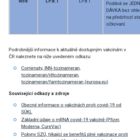
více
LP.8.1
LP.8.1
Podává se JED
DÁVKA bez ohle
na předchozí st
očkovaní.
Podrobnější informace k aktuálně dostupným vakcínám v
ČR naleznete na níže uvedeném odkazu:
Comirnaty, INN-tozinameran,
tozinameran/riltozinameran,
tozinameran/famtozinameran (europa.eu)
Související odkazy a zdroje
Obecné informace o vakcínách proti covid-19 od
SÚKL
Základní údaje o mRNA covid-19 vakcíně (Pfizer,
Moderna, CureVac)
Pokyny SZÚ, týkající se benefitů plné vakcinace proti