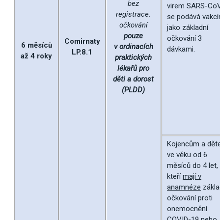
bez
virem SARS-Co
registrace:
se podává vakcí
očkování
jako základní
pouze
očkování 3
Comirnaty
6 měsíců
v ordinacích
dávkami.
LP.8.1
až 4 roky
praktických
lékařů pro
děti a dorost
(PLDD)
Kojencům a dě
ve věku od 6
měsíců do 4 let,
kteří
mají v
anamnéze
zákla
očkování proti
onemocnění
COVID-19 nebo