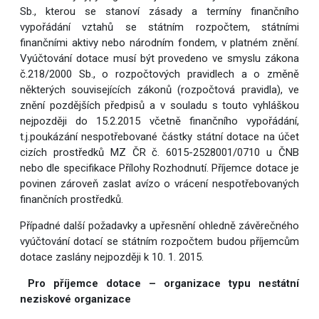
Sb., kterou se stanoví zásady a termíny finančního
vypořádání vztahů se státním rozpočtem, státními
finančními aktivy nebo národním fondem, v platném znění.
Vyúčtování dotace musí být provedeno ve smyslu zákona
č.218/2000 Sb., o rozpočtových pravidlech a o změně
některých souvisejících zákonů (rozpočtová pravidla), ve
znění pozdějších předpisů a v souladu s touto vyhláškou
nejpozději do 15.2.2015 včetně finančního vypořádání,
t.j.poukázání nespotřebované částky státní dotace na účet
cizích prostředků MZ ČR č. 6015-2528001/0710 u ČNB
nebo dle specifikace Přílohy Rozhodnutí. Příjemce dotace je
povinen zároveň zaslat avízo o vrácení nespotřebovaných
finančních prostředků.
Případné další požadavky a upřesnění ohledně závěrečného
vyúčtování dotací se státním rozpočtem budou příjemcům
dotace zaslány nejpozději k 10. 1. 2015.
Pro příjemce dotace – organizace typu nestátní
neziskové organizace