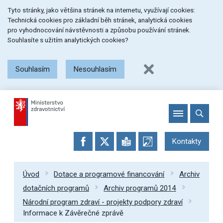
Přeskočit
Přeskočit
Přeskočit
Tyto stránky, jako většina stránek na internetu, využívají cookies:
na
na
na
Technická cookies pro základní běh stránek, analytická cookies
menu
obsah
patičku
pro vyhodnocování návstěvnosti a způsobu používání stránek.
stránky
Souhlasíte s užitím analytických cookies?
Souhlasím
Nesouhlasím
Kontakty
Úvod
Dotace a programové financování
Archiv
dotačních programů
Archiv programů 2014
Národní program zdraví - projekty podpory zdraví
Informace k Závěrečné zprávě