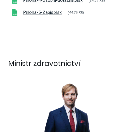
Priloha-4-Osobni-dotaznik.xlsx
(34,57 KB
)
Priloha-5-Zapis.xlsx
(44,76 KB
)
Ministr zdravotnictví