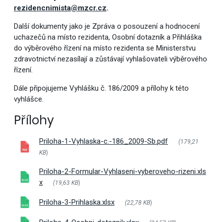
rezidencnimista@mzcr.cz
.
Další dokumenty jako je Zpráva o posouzení a hodnocení
uchazečů na místo rezidenta, Osobní dotazník a Přihláška
do výběrového řízení na místo rezidenta se Ministerstvu
zdravotnictví nezasílají a zůstávají vyhlašovateli výběrového
řízení.
Dále připojujeme Vyhlášku č. 186/2009 a přílohy k této
vyhlášce.
Přílohy
Priloha-1-Vyhlaska-c.-186_2009-Sb.pdf
(179,21
KB
)
Priloha-2-Formular-Vyhlaseni-vyberoveho-rizeni.xls
x
(19,63 KB
)
Priloha-3-Prihlaska.xlsx
(22,78 KB
)