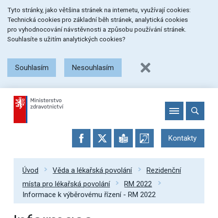
Přeskočit
Přeskočit
Přeskočit
Tyto stránky, jako většina stránek na internetu, využívají cookies:
na
na
na
Technická cookies pro základní běh stránek, analytická cookies
menu
obsah
patičku
pro vyhodnocování návstěvnosti a způsobu používání stránek.
stránky
Souhlasíte s užitím analytických cookies?
Souhlasím
Nesouhlasím
Kontakty
Úvod
Věda a lékařská povolání
Rezidenční
místa pro lékařská povolání
RM 2022
Informace k výběrovému řízení - RM 2022