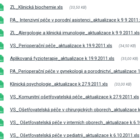
ZL_Klinická biochemie.xls
(33,50 KB
)
PA_ Intenzivní péče v porodní asistenci_aktualizace k 9 9 2011.
ZL_Alergologie a klinická imunologie_aktualizace k 9 9 2011.xls
VS_Perioperační péče_aktualizace k 19.9.2011.xls
(34,50 KB
)
Aplikovaná fyzioterapie_aktualizace k 19.9.2011.xls
(35,00 KB
)
PA_Perioperační péče v gynekologii a porodnictví_aktualizace 1
Klinická psychologie_aktualizace k 27.9.2011.xls
(33,00 KB
)
VS_Komunitní ošetřovatelská péče_aktualizace k 27.9.2011.xls
VS_Ošetřovatelská péče v chirurgických oborech_aktualizace k 
VS_ Ošetřovatelská péče v interních oborech_aktualizace k 6.1
VS_ Ošetřovatelská péče v pediatrii_aktualizace k 6.10.2011.xls