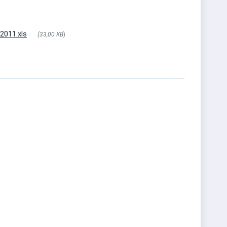
2011.xls
(33,00 KB
)