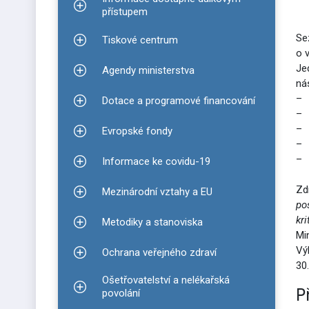
Zobrazit podmenu pro Informace dostupné dálko
přístupem
Se
Tiskové centrum
Zobrazit podmenu pro Tiskové centrum
o 
Je
Agendy ministerstva
Zobrazit podmenu pro Agendy ministerstva
ná
–
p
Dotace a programové financování
Zobrazit podmenu pro Dotace a programové finan
– 
– 
Evropské fondy
Zobrazit podmenu pro Evropské fondy
– 
– 
Informace ke covidu-19
Zobrazit podmenu pro Informace ke covidu-19
Zd
Mezinárodní vztahy a EU
Zobrazit podmenu pro Mezinárodní vztahy a EU
po
kr
Metodiky a stanoviska
Zobrazit podmenu pro Metodiky a stanoviska
Mi
Vý
Ochrana veřejného zdraví
Zobrazit podmenu pro Ochrana veřejného zdraví
30
Ošetřovatelství a nelékařská
P
Zobrazit podmenu pro Ošetřovatelství a nelékařsk
povolání