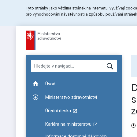
Přeskočit
Přeskočit
Přeskočit
Tyto stránky, jako většina stránek na internetu, využívají cook
na
na
na
pro vyhodnocování návstěvnosti a způsobu používání stránek.
menu
obsah
patičku
stránky
Hledat v navigaci
D
Úvod
s
Ministerstvo zdravotnictví
Zobrazit podmenu pro Ministerstvo zdravotnictví
z
Úřední deska
Kariéra na ministerstvu
Informace dostupné dálkovým