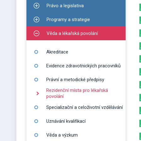
Právo a legislativa
Zobrazit podmenu pro Právo a legislativa
Programy a strategie
Zobrazit podmenu pro Programy a strategie
Věda a lékařská povolání
Zobrazit podmenu pro Věda a lékařská povolání
Akreditace
Evidence zdravotnických pracovníků
Právní a metodické předpisy
Rezidenční místa pro lékařská
povolání
Specializační a celoživotní vzdělávání
Uznávání kvalifikací
Věda a výzkum