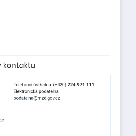
v kontaktu
Telefonní ústředna:
(+420)
224 971 111
Elektronická podatelna:
o
podatelna@mzd.gov.cz
ce