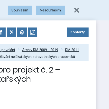
Souhlasím
Nesouhlasím
Kontakty
á povolání
Archiv RM 2009 - 2019
RM 2011
dělávání nelékařských zdravotnických pracovníků
ro projekt č. 2 –
kařských