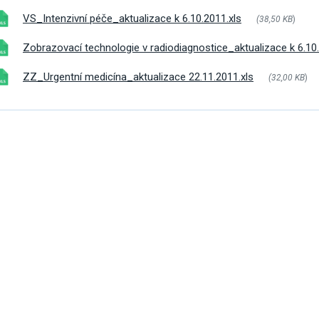
VS_Intenzivní péče_aktualizace k 6.10.2011.xls
(38,50 KB
)
Zobrazovací technologie v radiodiagnostice_aktualizace k 6.10.
ZZ_Urgentní medicína_aktualizace 22.11.2011.xls
(32,00 KB
)
omoc pro Ukrajinu