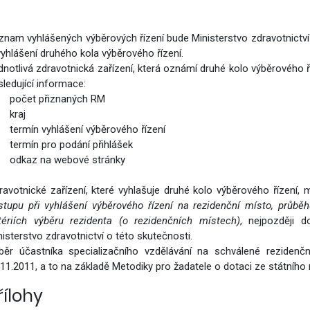
vým přístupem
znam vyhlášených výběrových řízení bude Ministerstvo zdravotnictv
vyhlášení druhého kola výběrového řízení.
dnotlivá zdravotnická zařízení, která oznámí druhé kolo výběrového ří
sledující informace:
očet přiznaných RM
cování
kraj
termín vyhlášení výběrového řízení
termín pro podání přihlášek
odkaz na webové stránky
ravotnické zařízení, které vyhlašuje druhé kolo výběrového řízení,
stupu při vyhlášení výběrového řízení na rezidenční místo, průbě
itériích výběru rezidenta (o rezidenčních místech)
, nejpozději 
nisterstvo zdravotnictví o této skutečnosti.
běr účastníka specializačního vzdělávání na schválené rezidenčn
.11.2011, a to na základě Metodiky pro žadatele o dotaci ze státního
řílohy
á povolání