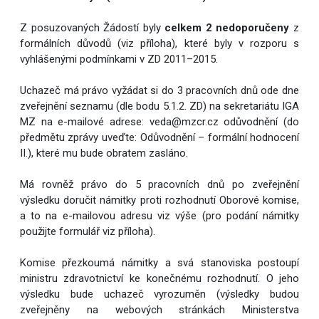
Z posuzovaných Žádostí byly
celkem 2 nedoporučeny
z
formálních důvodů (viz příloha), které byly v rozporu s
vyhlášenými podmínkami v ZD 2011–2015.
Uchazeč má právo vyžádat si do 3 pracovních dnů ode dne
zveřejnění seznamu (dle bodu 5.1.2. ZD) na sekretariátu IGA
MZ na e-mailové adrese: veda@mzcr.cz odůvodnění (do
předmětu zprávy uveďte: Odůvodnění – formální hodnocení
II.), které mu bude obratem zasláno.
Má rovněž právo do 5 pracovních dnů po zveřejnění
výsledku doručit námitky proti rozhodnutí Oborové komise,
a to na e-mailovou adresu viz výše (pro podání námitky
použijte formulář viz příloha).
Komise přezkoumá námitky a svá stanoviska postoupí
ministru zdravotnictví ke konečnému rozhodnutí. O jeho
výsledku bude uchazeč vyrozuměn (výsledky budou
zveřejněny na webových stránkách Ministerstva