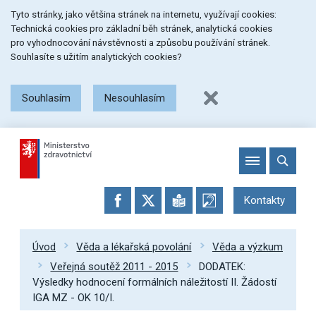
Přeskočit
Přeskočit
Přeskočit
Tyto stránky, jako většina stránek na internetu, využívají cookies:
na
na
na
Technická cookies pro základní běh stránek, analytická cookies
menu
obsah
patičku
pro vyhodnocování návstěvnosti a způsobu používání stránek.
stránky
Souhlasíte s užitím analytických cookies?
Souhlasím
Nesouhlasím
Kontakty
Úvod
Věda a lékařská povolání
Věda a výzkum
Veřejná soutěž 2011 - 2015
DODATEK:
Výsledky hodnocení formálních náležitostí II. Žádostí
IGA MZ - OK 10/I.