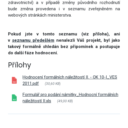
zdravotnictví) a v případě změny původního rozhodnutí
bude změna provedena i v seznamu zveřejněném na
webových stránkách ministerstva.
Pokud jste v tomto seznamu (viz příloha), ani
v
seznamu předešlém
nenalezli Váš projekt, byl jako
takový formálně shledán bez připomínek a postupuje
do další fáze hodnocení.
Přílohy
Hodnocení formálních náležitostí II. - OK 10-I_VES
2011.pdf
(30,60 KB
)
Formulář pro podání námitky_Hodnocní formálních
náležitostí II.xls
(49,00 KB
)