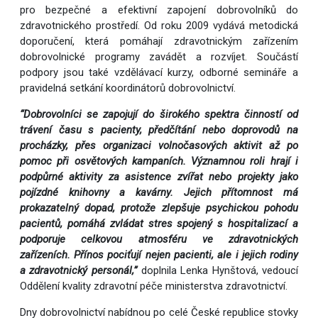
pro bezpečné a efektivní zapojení dobrovolníků do
zdravotnického prostředí. Od roku 2009 vydává metodická
doporučení, která pomáhají zdravotnickým zařízením
dobrovolnické programy zavádět a rozvíjet. Součástí
podpory jsou také vzdělávací kurzy, odborné semináře a
pravidelná setkání koordinátorů dobrovolnictví.
“Dobrovolníci se zapojují do širokého spektra činností od
trávení času s pacienty, předčítání nebo doprovodů na
procházky, přes organizaci volnočasových aktivit až po
pomoc při osvětových kampaních. Významnou roli hrají i
podpůrné aktivity za asistence zvířat nebo projekty jako
pojízdné knihovny a kavárny. Jejich přítomnost má
prokazatelný dopad, protože zlepšuje psychickou pohodu
pacientů, pomáhá zvládat stres spojený s hospitalizací a
podporuje celkovou atmosféru ve zdravotnických
zařízeních. Přínos pociťují nejen pacienti, ale i jejich rodiny
a zdravotnický personál,”
doplnila Lenka Hynštová, vedoucí
Oddělení kvality zdravotní péče ministerstva zdravotnictví.
Dny dobrovolnictví nabídnou po celé České republice stovky