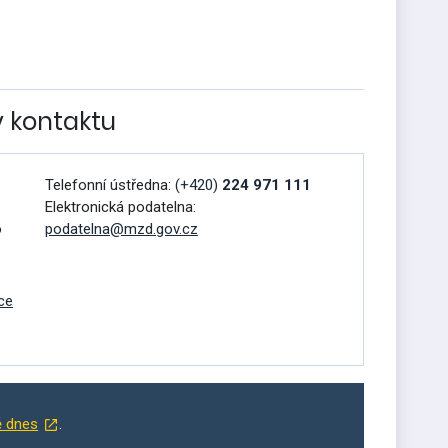
v kontaktu
Telefonní ústředna:
(+420)
224 971 111
Elektronická podatelna:
o
podatelna@mzd.gov.cz
ce
ě dnes
.