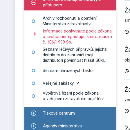
Zobrazit podmenu pro Informace dostupné dálko
přístupem
Ž
Archiv rozhodnutí a opatření
sm
Ministerstva zdravotnictví
Informace poskytnuté podle zákona
o svobodném přístupu k informacím
č. 106/1999 Sb.
Ž
Seznam léčivých přípravků, jejichž
distribuci do zahraničí mají
ob
distributoři povinnost hlásit SÚKL
Seznam uhrazených faktur
Veřejné zakázky
Ž
Výběrová řízení podle zákona
o veřejném zdravotním pojištění
ve
Tiskové centrum
Zobrazit podmenu pro Tiskové centrum
Agendy ministerstva
Ž
Zobrazit podmenu pro Agendy ministerstva