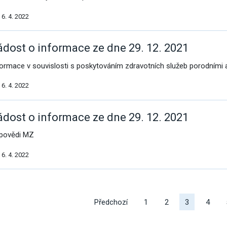
6. 4. 2022
omoc pro Ukrajinu
ádost o informace ze dne 29. 12. 2021
formace v souvislosti s poskytováním zdravotních služeb porodními
6. 4. 2022
ádost o informace ze dne 29. 12. 2021
povědi MZ
6. 4. 2022
alší
ýsledky
Předchozí
1
2
3
4