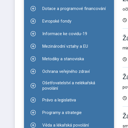
Dotace a programové financování
oč
Zobrazit podmenu pro Dotace a programové finan
Evropské fondy
Zobrazit podmenu pro Evropské fondy
Informace ke covidu-19
Zobrazit podmenu pro Informace ke covidu-19
Ž
Mezinárodní vztahy a EU
mi
Zobrazit podmenu pro Mezinárodní vztahy a EU
Metodiky a stanoviska
Zobrazit podmenu pro Metodiky a stanoviska
Ochrana veřejného zdraví
Zobrazit podmenu pro Ochrana veřejného zdraví
Ž
Ošetřovatelství a nelékařská
po
Zobrazit podmenu pro Ošetřovatelství a nelékařsk
povolání
Právo a legislativa
Zobrazit podmenu pro Právo a legislativa
Programy a strategie
Zobrazit podmenu pro Programy a strategie
Ž
Věda a lékařská povolání
sm
Zobrazit podmenu pro Věda a lékařská povolání