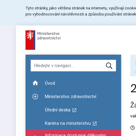
Přeskočit
Přeskočit
Přeskočit
Tyto stránky, jako většina stránek na internetu, využívají cook
na
na
na
pro vyhodnocování návstěvnosti a způsobu používání stránek.
menu
obsah
patičku
stránky
Hledat v navigaci
Úvod
Ministerstvo zdravotnictví
Zobrazit podmenu pro Ministerstvo zdravotnictví
Ž
Úřední deska
va
Kariéra na ministerstvu
Informace dostupné dálkovým