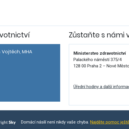
votnictví
Zůstaňte s námi 
 Vojtěch, MHA
Ministerstvo zdravotnictví
Palackého náměstí 375/4
128 00 Praha 2 – Nové Měst
Úřední hodiny a další informa
Domácí násilí není nikdy vaše chyba.
Najděte pomoc ješt