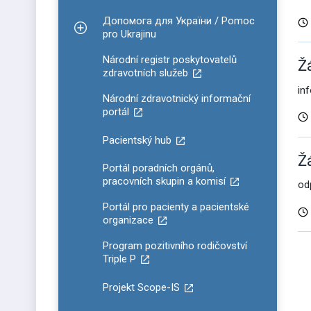
Допомога для України / Pomoc
Zobrazit podmenu pro Допомога для України / P
pro Ukrajinu
Národní registr poskytovatelů
Ž
zdravotních služeb
in
Národní zdravotnický informační
portál
Pacientský hub
Ž
Portál poradních orgánů,
pracovních skupin a komisí
od
Portál pro pacienty a pacientské
organizace
Program pozitivního rodičovství
D
Triple P
v
Projekt Scope-IS