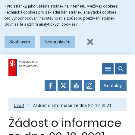
Přeskočit
Přeskočit
Přeskočit
Tyto stránky, jako většina stránek na internetu, využívají cookies:
na
na
na
Technická cookies pro základní běh stránek, analytická cookies
menu
obsah
patičku
pro vyhodnocování návstěvnosti a způsobu používání stránek.
stránky
Souhlasíte s užitím analytických cookies?
Souhlasím
Nesouhlasím
Kontakty
Úvod
Žádost o informace ze dne 22. 12. 2021
Žádost o informace