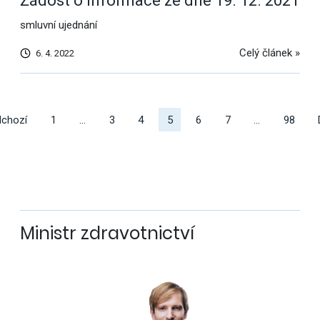
Žádost o informace ze dne 19. 12. 2021
smluvní ujednání
Celý článek »
6. 4. 2022
Další
výsledky
dchozí
1
…
3
4
5
6
7
…
98
Ministr zdravotnictví