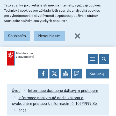
Přeskočit
Přeskočit
Přeskočit
Tyto stránky, jako většina stránek na internetu, využívají cookies:
na
na
na
Technická cookies pro základní běh stránek, analytická cookies
menu
obsah
patičku
pro vyhodnocování návstěvnosti a způsobu používání stránek.
stránky
Souhlasíte s užitím analytických cookies?
Souhlasím
Nesouhlasím
Kontakty
Úvod
Informace dostupné dálkovým přístupem
Informace poskytnuté podle zákona o
svobodném přístupu k informacím č. 106/1999 Sb.
2021