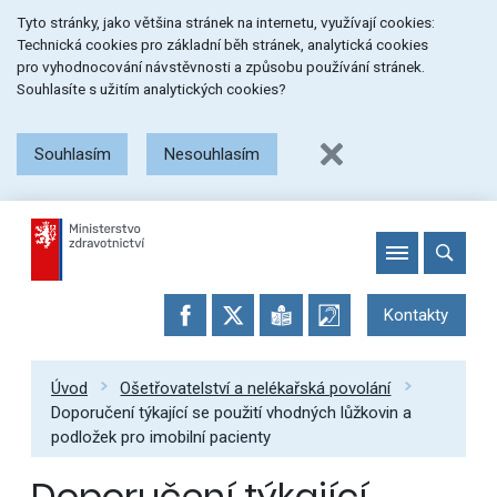
Přeskočit
Přeskočit
Přeskočit
Tyto stránky, jako většina stránek na internetu, využívají cookies:
na
na
na
Technická cookies pro základní běh stránek, analytická cookies
menu
obsah
patičku
pro vyhodnocování návstěvnosti a způsobu používání stránek.
stránky
Souhlasíte s užitím analytických cookies?
Souhlasím
Nesouhlasím
Kontakty
Úvod
Ošetřovatelství a nelékařská povolání
Doporučení týkající se použití vhodných lůžkovin a
podložek pro imobilní pacienty
Doporučení týkající