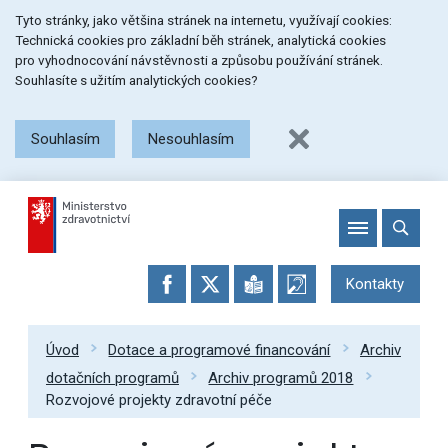
Přeskočit
Přeskočit
Přeskočit
Tyto stránky, jako většina stránek na internetu, využívají cookies:
na
na
na
Technická cookies pro základní běh stránek, analytická cookies
menu
obsah
patičku
pro vyhodnocování návstěvnosti a způsobu používání stránek.
stránky
Souhlasíte s užitím analytických cookies?
Souhlasím
Nesouhlasím
Kontakty
Úvod
Dotace a programové financování
Archiv
dotačních programů
Archiv programů 2018
Rozvojové projekty zdravotní péče