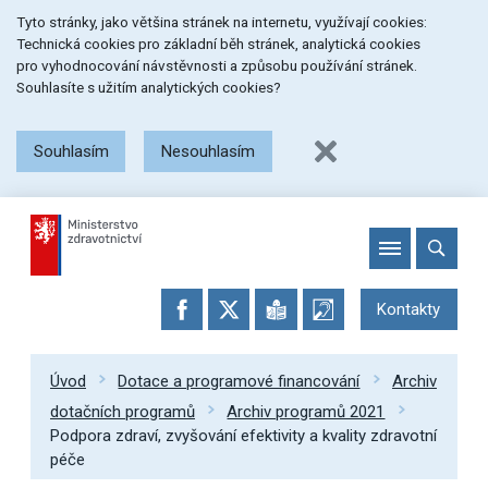
Přeskočit
Přeskočit
Přeskočit
Tyto stránky, jako většina stránek na internetu, využívají cookies:
na
na
na
Technická cookies pro základní běh stránek, analytická cookies
menu
obsah
patičku
pro vyhodnocování návstěvnosti a způsobu používání stránek.
stránky
Souhlasíte s užitím analytických cookies?
Souhlasím
Nesouhlasím
Kontakty
Úvod
Dotace a programové financování
Archiv
dotačních programů
Archiv programů 2021
Podpora zdraví, zvyšování efektivity a kvality zdravotní
péče