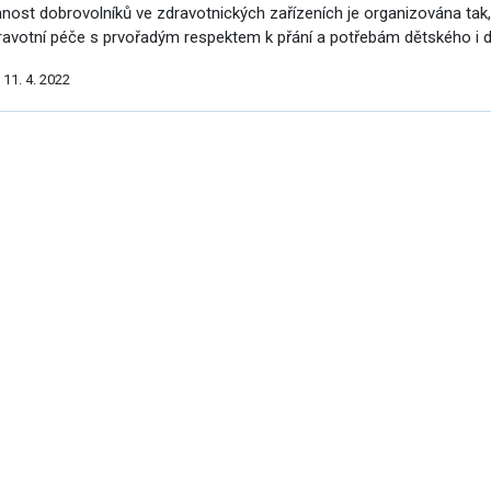
nnost dobrovolníků ve zdravotnických zařízeních je organizována tak
ravotní péče s prvořadým respektem k přání a potřebám dětského i 
11. 4. 2022
alší
ýsledky
cování