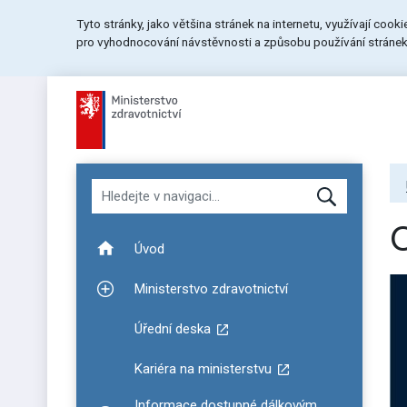
Přeskočit
Přeskočit
Přeskočit
Tyto stránky, jako většina stránek na internetu, využívají cook
na
na
na
pro vyhodnocování návstěvnosti a způsobu používání stránek.
menu
obsah
patičku
stránky
Hledat v navigaci
C
Úvod
Ministerstvo zdravotnictví
Zobrazit podmenu pro Ministerstvo zdravotnictví
Úřední deska
Kariéra na ministerstvu
Informace dostupné dálkovým