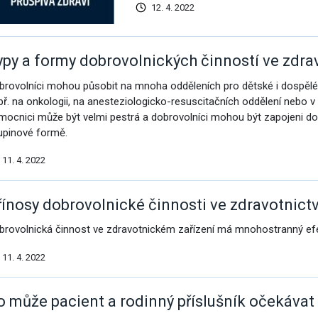
12. 4. 2022
vým přístupem
ypy a formy dobrovolnických činností ve zdra
brovolníci mohou působit na mnoha odděleních pro dětské i dospělé p
př. na onkologii, na anesteziologicko-resuscitačních oddělení nebo v 
mocnici může být velmi pestrá a dobrovolníci mohou být zapojeni do m
upinové formě.
11. 4. 2022
řínosy dobrovolnické činnosti ve zdravotnictv
brovolnická činnost ve zdravotnickém zařízení má mnohostranný ef
11. 4. 2022
o může pacient a rodinný příslušník očekávat