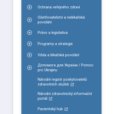
Ochrana veřejného zdraví
Zobrazit podmenu pro Ochrana veřejného zdraví
Ošetřovatelství a nelékařská
Zobrazit podmenu pro Ošetřovatelství a nelékařsk
povolání
Právo a legislativa
Zobrazit podmenu pro Právo a legislativa
Programy a strategie
Zobrazit podmenu pro Programy a strategie
Věda a lékařská povolání
Zobrazit podmenu pro Věda a lékařská povolání
Допомога для України / Pomoc
Zobrazit podmenu pro Допомога для України / P
pro Ukrajinu
Národní registr poskytovatelů
zdravotních služeb
Národní zdravotnický informační
portál
Pacientský hub