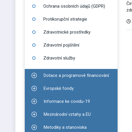
Či
Ochrana osobních údajů (GDPR)
zd
Protikorupční strategie
Zdravotnické prostředky
D
Zdravotní pojištění
v
Zdravotní služby
Dotace a programové financování
Zobrazit podmenu pro Dotace a programové finan
Evropské fondy
Zobrazit podmenu pro Evropské fondy
Informace ke covidu-19
Zobrazit podmenu pro Informace ke covidu-19
Mezinárodní vztahy a EU
Zobrazit podmenu pro Mezinárodní vztahy a EU
Metodiky a stanoviska
Zobrazit podmenu pro Metodiky a stanoviska