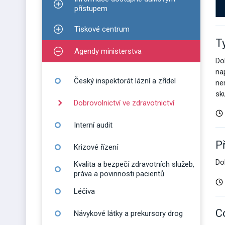
Zobrazit podmenu pro Informace dostupné dálko
přístupem
Tiskové centrum
Zobrazit podmenu pro Tiskové centrum
T
Agendy ministerstva
Zobrazit podmenu pro Agendy ministerstva
Do
na
Český inspektorát lázní a zřídel
ne
sk
Dobrovolnictví ve zdravotnictví
Interní audit
P
Krizové řízení
Do
Kvalita a bezpečí zdravotních služeb,
práva a povinnosti pacientů
Léčiva
C
Návykové látky a prekursory drog