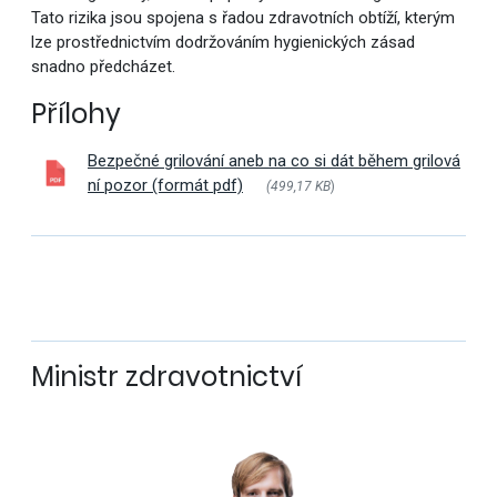
Tato rizika jsou spojena s řadou zdravotních obtíží, kterým
lze prostřednictvím dodržováním hygienických zásad
snadno předcházet.
Přílohy
Bezpečné grilování aneb na co si dát během grilová
ní pozor (formát pdf)
(499,17 KB
)
Ministr zdravotnictví