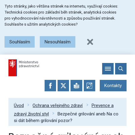
Přeskočit
Přeskočit
Přeskočit
Tyto stránky, jako většina stránek na internetu, využívají cookies:
na
na
na
Technická cookies pro základní běh stránek, analytická cookies
menu
obsah
patičku
pro vyhodnocování návstěvnosti a způsobu používání stránek.
stránky
Souhlasíte s užitím analytických cookies?
Souhlasím
Nesouhlasím
Kontakty
Úvod
Ochrana veřejného zdraví
Prevence a
zdravý životní styl
Bezpečné grilování aneb Na co
si dát během grilování pozor?