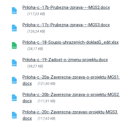
Priloha-c.-17b-Prubezna-zprava-–-MGS2.docx
(117,23 KB
)
Priloha-c.-17c-Prubezna-zprava-–-MGS3.docx
(126,24 KB
)
Priloha-c.-18-Soupis-uhrazených-dokladů_edit.xlsx
(28,17 KB
)
Priloha-c.-19-Zadost-o-zmenu-projektu.docx
(38,27 KB
)
Priloha-c.-20a-Zaverecna-zprava-o-projektu-MGS1.
docx
(121,40 KB
)
Priloha-c.-20b-Zaverecna-zprava-o-projektu-MGS2.
docx
(111,91 KB
)
Priloha-c.-20c-Zaverecna-zpravao-projektu-MGS3.
docx
(117,65 KB
)