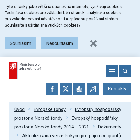
Přeskočit
Přeskočit
Přeskočit
Tyto stránky, jako většina stránek na internetu, využívají cookies:
na
na
na
Technická cookies pro základní běh stránek, analytická cookies
menu
obsah
patičku
pro vyhodnocování návstěvnosti a způsobu používání stránek.
stránky
Souhlasíte s užitím analytických cookies?
Souhlasím
Nesouhlasím
Kontakty
Úvod
Evropské fondy
Evropský hospodářský
prostor a Norské fondy
Evropský hospodářský
prostor a Norské fondy 2014 – 2021
Dokumenty
Aktualizovaná verze Pokynu pro příjemce grantů