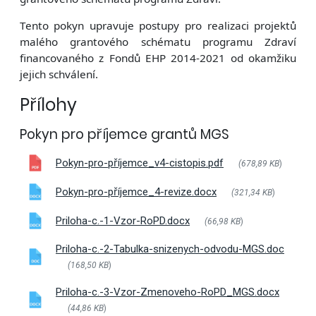
Tento pokyn upravuje postupy pro realizaci projektů
malého grantového schématu programu Zdraví
financovaného z Fondů EHP 2014-2021 od okamžiku
jejich schválení.
Přílohy
Pokyn pro příjemce grantů MGS
Pokyn-pro-příjemce_v4-cistopis.pdf
(678,89 KB
)
Pokyn-pro-příjemce_4-revize.docx
(321,34 KB
)
Priloha-c.-1-Vzor-RoPD.docx
(66,98 KB
)
Priloha-c.-2-Tabulka-snizenych-odvodu-MGS.doc
(168,50 KB
)
Priloha-c.-3-Vzor-Zmenoveho-RoPD_MGS.docx
(44,86 KB
)