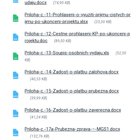
udaju.docx
(74,90 KB
)
Priloha-c.-11-Prohlaseni-o-vyuziti-prijmu-cistych-pr
ijmu-po-ukonceni-projektu.xlsx
(23,30 KB
)
Priloha-c.-12-Cestne-prohlaseni-KP-po-ukonceni-p
rojektu.doc
(89,50 KB
)
Priloha-c.-13-Soupis-osobnich-vydaju.xls
(52,50
KB
)
Priloha-c.-14-Zadost-o-platbu-zalohova.docx
(40,53 KB
)
Priloha-c.-15-Zadost-o-platbu-prubezna.docx
(39,99 KB
)
Priloha-c.-16-Zadost-o-platbu-zaverecna.docx
(41,24 KB
)
Priloha-c.-17a-Prubezna-zprava-–-MGS1.docx
(132,76 KB
)