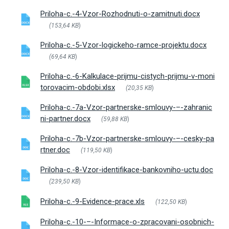
Priloha-c.-4-Vzor-Rozhodnuti-o-zamitnuti.docx
(153,64 KB
)
Priloha-c.-5-Vzor-logickeho-ramce-projektu.docx
(69,64 KB
)
Priloha-c.-6-Kalkulace-prijmu-cistych-prijmu-v-moni
torovacim-obdobi.xlsx
(20,35 KB
)
Priloha-c.-7a-Vzor-partnerske-smlouvy-–-zahranic
ni-partner.docx
(59,88 KB
)
Priloha-c.-7b-Vzor-partnerske-smlouvy-–-cesky-pa
rtner.doc
(119,50 KB
)
Priloha-c.-8-Vzor-identifikace-bankovniho-uctu.doc
(239,50 KB
)
Priloha-c.-9-Evidence-prace.xls
(122,50 KB
)
Priloha-c.-10-–-Informace-o-zpracovani-osobnich-