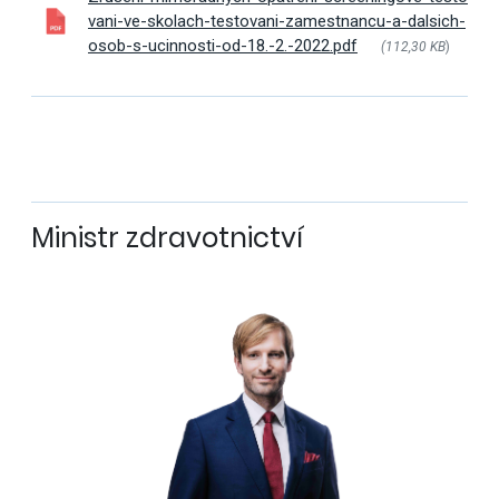
vani-ve-skolach-testovani-zamestnancu-a-dalsich-
osob-s-ucinnosti-od-18.-2.-2022.pdf
(112,30 KB
)
Ministr zdravotnictví