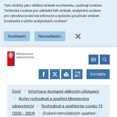
Přeskočit
Přeskočit
Přeskočit
Tyto stránky, jako většina stránek na internetu, využívají cookies:
na
na
na
Technická cookies pro základní běh stránek, analytická cookies
menu
obsah
patičku
pro vyhodnocování návstěvnosti a způsobu používání stránek.
stránky
Souhlasíte s užitím analytických cookies?
Souhlasím
Nesouhlasím
Kontakty
Úvod
Informace dostupné dálkovým přístupem
Archiv rozhodnutí a opatření Ministerstva
zdravotnictví
Rozhodnutí a opatření ke covidu-19
(2020 - 2024)
Zrušení mimořádných opatření -