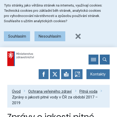
Přeskočit
Přeskočit
Přeskočit
Tyto stránky, jako většina stránek na internetu, využívají cookies:
na
na
na
Technická cookies pro základní běh stránek, analytická cookies
menu
obsah
patičku
pro vyhodnocování návstěvnosti a způsobu používání stránek.
stránky
Souhlasíte s užitím analytických cookies?
Souhlasím
Nesouhlasím
Kontakty
Úvod
Ochrana veřejného zdraví
Pitná voda
Zprávy o jakosti pitné vody v ČR za období 2017 –
2019
Zprávy o jakosti pitné