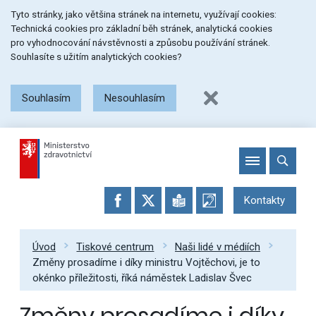
Přeskočit
Přeskočit
Přeskočit
Tyto stránky, jako většina stránek na internetu, využívají cookies:
na
na
na
Technická cookies pro základní běh stránek, analytická cookies
menu
obsah
patičku
pro vyhodnocování návstěvnosti a způsobu používání stránek.
stránky
Souhlasíte s užitím analytických cookies?
Souhlasím
Nesouhlasím
Kontakty
Úvod
Tiskové centrum
Naši lidé v médiích
Změny prosadíme i díky ministru Vojtěchovi, je to
okénko příležitosti, říká náměstek Ladislav Švec
Změny prosadíme i díky