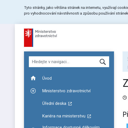
Přeskočit
Přeskočit
Přeskočit
Tyto stránky, jako většina stránek na internetu, využívají cook
na
na
na
pro vyhodnocování návstěvnosti a způsobu používání stránek.
menu
obsah
patičku
stránky
Hledat v navigaci
Úvod
Ministerstvo zdravotnictví
Zobrazit podmenu pro Ministerstvo zdravotnictví
Úřední deska
P
Kariéra na ministerstvu
Informace dostupné dálkovým