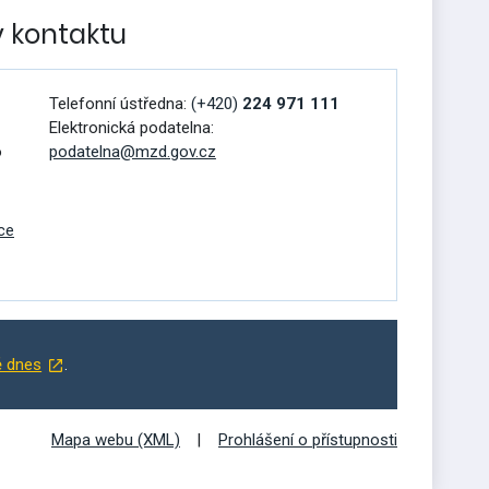
v kontaktu
Telefonní ústředna:
(+420)
224 971 111
Elektronická podatelna:
o
podatelna@mzd.gov.cz
ce
ě dnes
.
Mapa webu (XML)
Prohlášení o přístupnosti