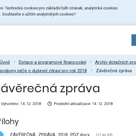
ies: Technická cookies pro základní běh stránek, analytická cookies
 Souhlasíte s užitím analytických cookies?
Úvod
Dotace a programové financování
Archiv dotačních p
podpory péče o duševní zdraví pro rok 2018
Závěrečná zpráva
Závěrečná zpráva
Vytvořeno: 14. 12. 2018
Poslední aktualizace: 14. 12. 2018
řílohy
ZÁVĚREČNÁ_ZPRÁVA_2018_PDZ.docx
(37,46 KB
)