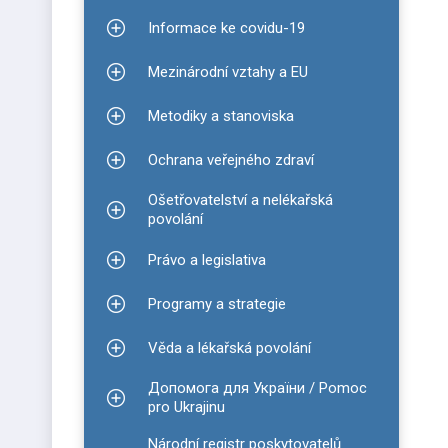
Informace ke covidu-19
Zobrazit podmenu pro Informace ke covidu-19
Mezinárodní vztahy a EU
Zobrazit podmenu pro Mezinárodní vztahy a EU
Metodiky a stanoviska
Zobrazit podmenu pro Metodiky a stanoviska
Ochrana veřejného zdraví
Zobrazit podmenu pro Ochrana veřejného zdraví
Ošetřovatelství a nelékařská
Zobrazit podmenu pro Ošetřovatelství a nelékařsk
povolání
Právo a legislativa
Zobrazit podmenu pro Právo a legislativa
Programy a strategie
Zobrazit podmenu pro Programy a strategie
Věda a lékařská povolání
Zobrazit podmenu pro Věda a lékařská povolání
Допомога для України / Pomoc
Zobrazit podmenu pro Допомога для України / P
pro Ukrajinu
Národní registr poskytovatelů