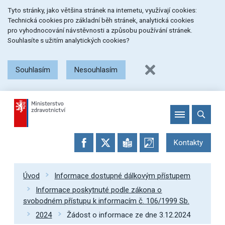
Přeskočit
Přeskočit
Přeskočit
Tyto stránky, jako většina stránek na internetu, využívají cookies:
na
na
na
Technická cookies pro základní běh stránek, analytická cookies
menu
obsah
patičku
pro vyhodnocování návstěvnosti a způsobu používání stránek.
stránky
Souhlasíte s užitím analytických cookies?
Souhlasím
Nesouhlasím
Kontakty
Úvod
Informace dostupné dálkovým přístupem
Informace poskytnuté podle zákona o
svobodném přístupu k informacím č. 106/1999 Sb.
2024
Žádost o informace ze dne 3.12.2024