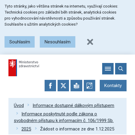
Přeskočit
Přeskočit
Přeskočit
Tyto stránky, jako většina stránek na internetu, využívají cookies:
na
na
na
Technická cookies pro základní běh stránek, analytická cookies
menu
obsah
patičku
pro vyhodnocování návstěvnosti a způsobu používání stránek.
stránky
Souhlasíte s užitím analytických cookies?
Souhlasím
Nesouhlasím
Kontakty
Úvod
Informace dostupné dálkovým přístupem
Informace poskytnuté podle zákona o
svobodném přístupu k informacím č. 106/1999 Sb.
2025
Žádost o informace ze dne 1.12.2025