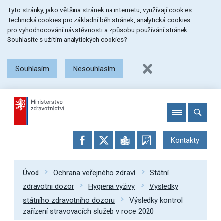
Přeskočit
Přeskočit
Přeskočit
Tyto stránky, jako většina stránek na internetu, využívají cookies:
na
na
na
Technická cookies pro základní běh stránek, analytická cookies
menu
obsah
patičku
pro vyhodnocování návstěvnosti a způsobu používání stránek.
stránky
Souhlasíte s užitím analytických cookies?
Souhlasím
Nesouhlasím
Kontakty
Úvod
Ochrana veřejného zdraví
Státní
zdravotní dozor
Hygiena výživy
Výsledky
státního zdravotního dozoru
Výsledky kontrol
zařízení stravovacích služeb v roce 2020