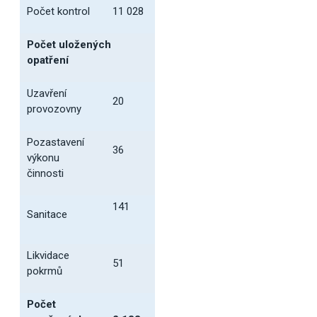
Počet kontrol
11 028
Počet uložených
opatření
Uzavření
20
provozovny
Pozastavení
36
výkonu
činnosti
141
Sanitace
Likvidace
51
pokrmů
Počet