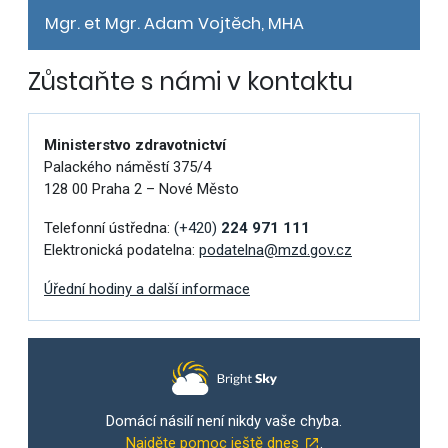
Mgr. et Mgr. Adam Vojtěch, MHA
Zůstaňte s námi v kontaktu
Ministerstvo zdravotnictví
Palackého náměstí 375/4
128 00 Praha 2 – Nové Město
Telefonní ústředna:
(+420)
224 971 111
Elektronická podatelna:
podatelna@mzd.gov.cz
Úřední hodiny a další informace
Domácí násilí není nikdy vaše chyba.
Najděte pomoc ještě dnes
.