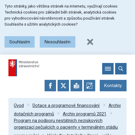
Přeskočit
Přeskočit
Přeskočit
Tyto stránky, jako většina stránek na internetu, využívají cookies:
na
na
na
Technická cookies pro základní běh stránek, analytická cookies
menu
obsah
patičku
pro vyhodnocování návstěvnosti a způsobu používání stránek.
stránky
Souhlasíte s užitím analytických cookies?
Souhlasím
Nesouhlasím
Kontakty
Úvod
Dotace a programové financování
Archiv
dotačních programů
Archiv programů 2021
Program na podporu nestátních neziskových
organizací pečujících o pacienty v terminálním stádiu