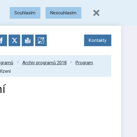
Souhlasím
Nesouhlasím
Kontakty
rogramů
Archiv programů 2018
Program
řízení
í