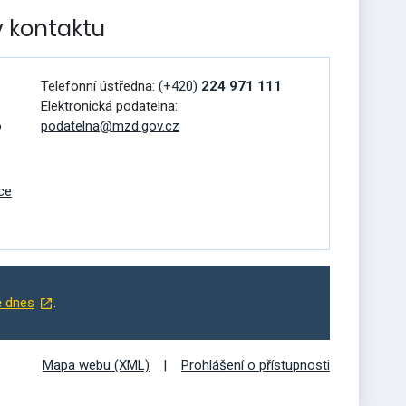
v kontaktu
Telefonní ústředna:
(+420)
224 971 111
Elektronická podatelna:
o
podatelna@mzd.gov.cz
ce
ě dnes
.
Mapa webu (XML)
Prohlášení o přístupnosti