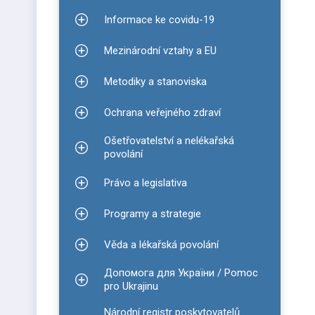
Informace ke covidu-19
Zobrazit podmenu pro Informace ke covidu-19
Mezinárodní vztahy a EU
Zobrazit podmenu pro Mezinárodní vztahy a EU
Metodiky a stanoviska
Zobrazit podmenu pro Metodiky a stanoviska
Ochrana veřejného zdraví
Zobrazit podmenu pro Ochrana veřejného zdraví
Ošetřovatelství a nelékařská
Zobrazit podmenu pro Ošetřovatelství a nelékařsk
povolání
Právo a legislativa
Zobrazit podmenu pro Právo a legislativa
Programy a strategie
Zobrazit podmenu pro Programy a strategie
Věda a lékařská povolání
Zobrazit podmenu pro Věda a lékařská povolání
Допомога для України / Pomoc
Zobrazit podmenu pro Допомога для України / P
pro Ukrajinu
Národní registr poskytovatelů