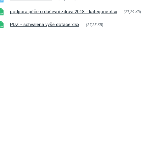
vým přístupem
podpora péče o duševní zdraví 2018 - kategorie.xlsx
(27,29 KB
)
PDZ - schválená výše dotace.xlsx
(27,25 KB
)
cování