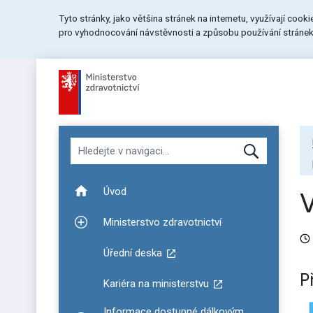
Přeskočit
Přeskočit
Přeskočit
Tyto stránky, jako většina stránek na internetu, využívají cook
na
na
na
pro vyhodnocování návstěvnosti a způsobu používání stránek.
menu
obsah
patičku
stránky
Hledat v navigaci
Úvod
Ministerstvo zdravotnictví
Zobrazit podmenu pro Ministerstvo zdravotnictví
Úřední deska
P
Kariéra na ministerstvu
Informace dostupné dálkovým