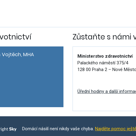
votnictví
Zůstaňte s námi 
 Vojtěch, MHA
Ministerstvo zdravotnictví
Palackého náměstí 375/4
128 00 Praha 2 – Nové Měst
Úřední hodiny a další informa
Domácí násilí není nikdy vaše chyba.
Najděte pomoc ješt