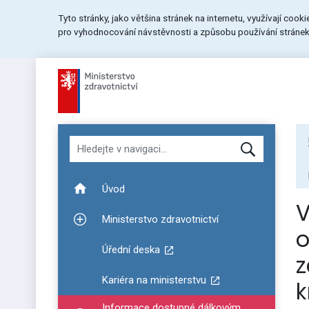
Přeskočit
Přeskočit
Přeskočit
Tyto stránky, jako většina stránek na internetu, využívají cook
na
na
na
pro vyhodnocování návstěvnosti a způsobu používání stránek.
menu
obsah
patičku
stránky
Hledat v navigaci
Úvod
V
Ministerstvo zdravotnictví
Zobrazit podmenu pro Ministerstvo zdravotnictví
o
Úřední deska
z
Kariéra na ministerstvu
k
Informace dostupné dálkovým