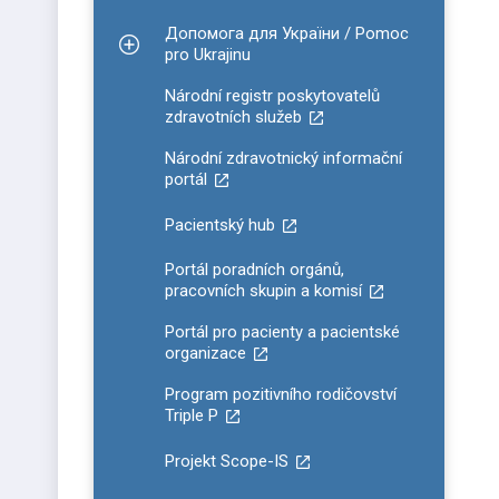
Допомога для України / Pomoc
Zobrazit podmenu pro Допомога для України / P
pro Ukrajinu
Národní registr poskytovatelů
zdravotních služeb
Národní zdravotnický informační
portál
Pacientský hub
Portál poradních orgánů,
pracovních skupin a komisí
Portál pro pacienty a pacientské
organizace
Program pozitivního rodičovství
Triple P
Projekt Scope-IS