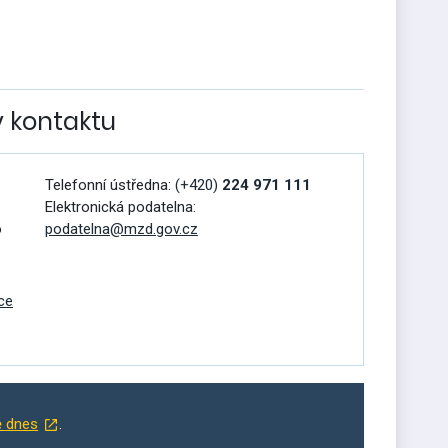
v kontaktu
Telefonní ústředna:
(+420)
224 971 111
Elektronická podatelna:
o
podatelna@mzd.gov.cz
ce
ě dnes
.