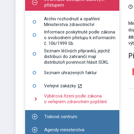
Zobrazit podmenu pro Informace dostupné dálko
přístupem
Archiv rozhodnutí a opatření
Mi
Ministerstva zdravotnictví
do
Informace poskytnuté podle zákona
so
o svobodném přístupu k informacím
vý
č. 106/1999 Sb.
Seznam léčivých přípravků, jejichž
P
distribuci do zahraničí mají
distributoři povinnost hlásit SÚKL
Seznam uhrazených faktur
Veřejné zakázky
Výběrová řízení podle zákona
o veřejném zdravotním pojištění
Tiskové centrum
Zobrazit podmenu pro Tiskové centrum
Agendy ministerstva
Zobrazit podmenu pro Agendy ministerstva