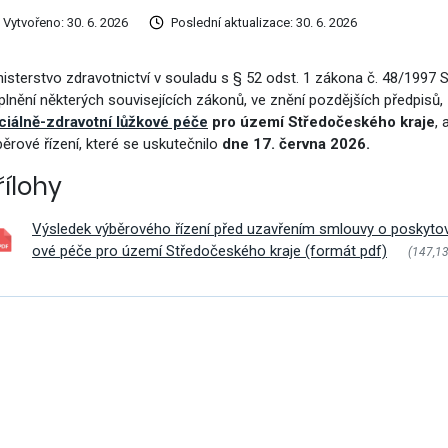
vým přístupem
Vytvořeno: 30. 6. 2026
Poslední aktualizace: 30. 6. 2026
nisterstvo zdravotnictví v souladu s § 52 odst. 1 zákona č. 48/1997 
plnění některých souvisejících zákonů, ve znění pozdějších předpisů,
ciálně-zdravotní lůžkové péče
pro území Středočeského kraje
,
běrové řízení, které se uskutečnilo
dne 17. června 2026.
řílohy
Výsledek výběrového řízení před uzavřením smlouvy o poskytov
ové péče pro území Středočeského kraje (formát pdf)
(147,1