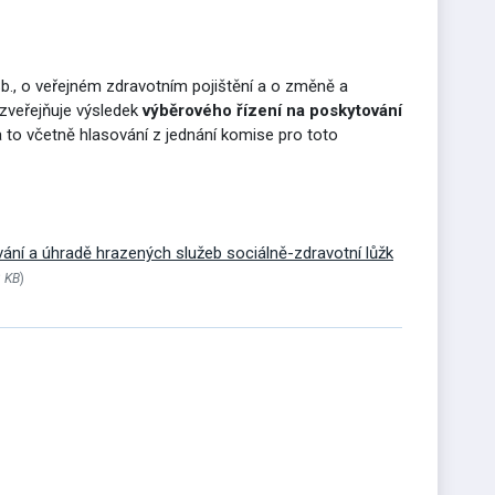
Sb., o veřejném zdravotním pojištění a o změně a
 zveřejňuje výsledek
výběrového řízení na poskytování
 a to včetně hlasování z jednání komise pro toto
ání a úhradě hrazených služeb sociálně-zdravotní lůžk
3 KB
)