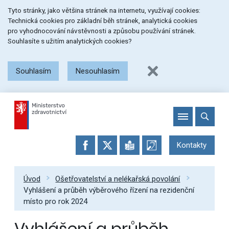
Přeskočit
Přeskočit
Přeskočit
Tyto stránky, jako většina stránek na internetu, využívají cookies:
na
na
na
Technická cookies pro základní běh stránek, analytická cookies
menu
obsah
patičku
pro vyhodnocování návstěvnosti a způsobu používání stránek.
stránky
Souhlasíte s užitím analytických cookies?
Souhlasím
Nesouhlasím
Kontakty
Úvod
Ošetřovatelství a nelékařská povolání
Vyhlášení a průběh výběrového řízení na rezidenční
místo pro rok 2024
Vyhlášení a průběh