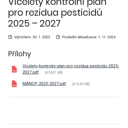
Víceletý kontrolní plán
pro rezidua pesticidů
2025 – 2027
Vytvořeno: 30. 1. 2023
Poslední aktualizace: 1. 11. 2024
Přílohy
Vicelety-kontrolni-plan-pro-rezidua-pesticidu-2025-
2027.pdf
(674,01 KB
)
MANCP-2025-2027.pdf
(610,99 KB
)