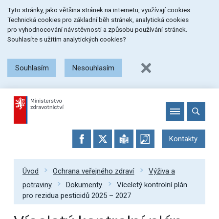
Přeskočit
Přeskočit
Přeskočit
Tyto stránky, jako většina stránek na internetu, využívají cookies:
na
na
na
Technická cookies pro základní běh stránek, analytická cookies
menu
obsah
patičku
pro vyhodnocování návstěvnosti a způsobu používání stránek.
stránky
Souhlasíte s užitím analytických cookies?
Souhlasím
Nesouhlasím
Kontakty
Úvod
Ochrana veřejného zdraví
Výživa a
potraviny
Dokumenty
Víceletý kontrolní plán
pro rezidua pesticidů 2025 – 2027