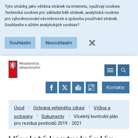
Přeskočit
Přeskočit
Přeskočit
Tyto stránky, jako většina stránek na internetu, využívají cookies:
na
na
na
Technická cookies pro základní běh stránek, analytická cookies
menu
obsah
patičku
pro vyhodnocování návstěvnosti a způsobu používání stránek.
stránky
Souhlasíte s užitím analytických cookies?
Souhlasím
Nesouhlasím
Kontakty
Úvod
Ochrana veřejného zdraví
Výživa a
potraviny
Dokumenty
Víceletý kontrolní plán
pro rezidua pesticidů 2019 - 2021