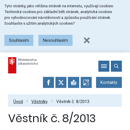
Přeskočit
Přeskočit
Přeskočit
Tyto stránky, jako většina stránek na internetu, využívají cookies:
na
na
na
Technická cookies pro základní běh stránek, analytická cookies
menu
obsah
patičku
pro vyhodnocování návstěvnosti a způsobu používání stránek.
stránky
Souhlasíte s užitím analytických cookies?
Souhlasím
Nesouhlasím
Kontakty
Úvod
Věstníky
Věstník č. 8/2013
Věstník č. 8/2013