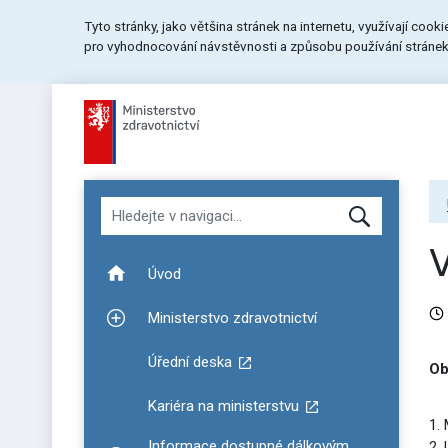
Přeskočit
Přeskočit
Přeskočit
Tyto stránky, jako většina stránek na internetu, využívají cook
na
na
na
pro vyhodnocování návstěvnosti a způsobu používání stránek.
menu
obsah
patičku
stránky
Hledat v navigaci
Úvod
Ministerstvo zdravotnictví
Zobrazit podmenu pro Ministerstvo zdravotnictví
Úřední deska
Ob
Kariéra na ministerstvu
1.
Informace dostupné dálkovým
2.