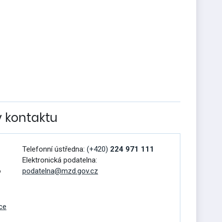
v kontaktu
Telefonní ústředna:
(+420)
224 971 111
Elektronická podatelna:
o
podatelna@mzd.gov.cz
ce