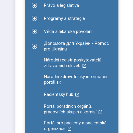
Právo a legislativa
Zobrazit podmenu pro Právo a legislativa
Programy a strategie
Zobrazit podmenu pro Programy a strategie
Věda a lékařská povolání
Zobrazit podmenu pro Věda a lékařská povolání
Допомога для України / Pomoc
Zobrazit podmenu pro Допомога для України / P
pro Ukrajinu
Národní registr poskytovatelů
zdravotních služeb
Národní zdravotnický informační
portál
Pacientský hub
Portál poradních orgánů,
pracovních skupin a komisí
Portál pro pacienty a pacientské
organizace