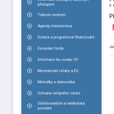
Zobrazit podmenu pro Informace dostupné dálko
přístupem
3.
P
Tiskové centrum
Zobrazit podmenu pro Tiskové centrum
Agendy ministerstva
Zobrazit podmenu pro Agendy ministerstva
Dotace a programové financování
Zobrazit podmenu pro Dotace a programové finan
Js
Evropské fondy
Zobrazit podmenu pro Evropské fondy
Informace ke covidu-19
Zobrazit podmenu pro Informace ke covidu-19
Mezinárodní vztahy a EU
Zobrazit podmenu pro Mezinárodní vztahy a EU
Metodiky a stanoviska
Zobrazit podmenu pro Metodiky a stanoviska
Ochrana veřejného zdraví
Zobrazit podmenu pro Ochrana veřejného zdraví
Ošetřovatelství a nelékařská
Zobrazit podmenu pro Ošetřovatelství a nelékařsk
povolání