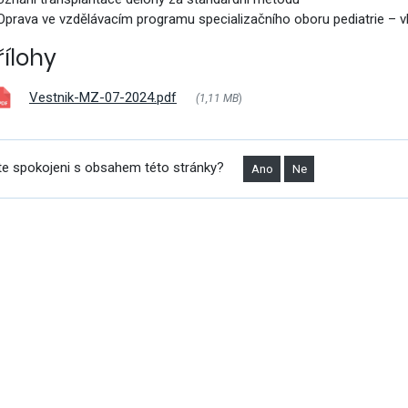
vým přístupem
 Oprava ve vzdělávacím programu specializačního oboru pediatrie – vl
řílohy
Vestnik-MZ-07-2024.pdf
(1,11 MB
)
cování
te spokojeni s obsahem této stránky?
Ano
Ne
á povolání