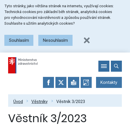
Přeskočit
Přeskočit
Přeskočit
Tyto stránky, jako většina stránek na internetu, využívají cookies:
na
na
na
Technická cookies pro základní běh stránek, analytická cookies
menu
obsah
patičku
pro vyhodnocování návstěvnosti a způsobu používání stránek.
stránky
Souhlasíte s užitím analytických cookies?
Souhlasím
Nesouhlasím
Kontakty
Úvod
Věstníky
Věstník 3/2023
Věstník 3/2023