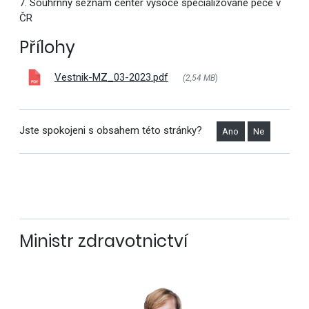
7. Souhrnný seznam center vysoce specializované péče v
ČR
Přílohy
Vestnik-MZ_03-2023.pdf
(2,54 MB
)
Jste spokojeni s obsahem této stránky?
Ano
Ne
Ministr zdravotnictví