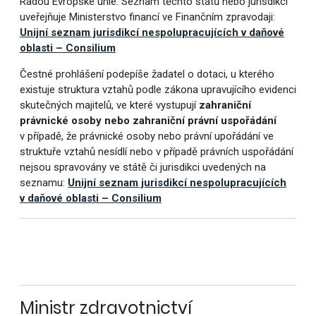
Radou Evropské unie. Seznam těchto států nebo jurisdikcí
uveřejňuje Ministerstvo financí ve Finančním zpravodaji:
Unijní seznam jurisdikcí nespolupracujících v daňové
oblasti – Consilium
Čestné prohlášení podepíše žadatel o dotaci, u kterého
existuje struktura vztahů podle zákona upravujícího evidenci
skutečných majitelů, ve které vystupují
zahraniční
právnické osoby nebo zahraniční právní uspořádání
v případě, že právnické osoby nebo právní upořádání ve
struktuře vztahů nesídlí nebo v případě právních uspořádání
nejsou spravovány ve státě či jurisdikci uvedených na
seznamu:
Unijní seznam jurisdikcí nespolupracujících
v daňové oblasti – Consilium
Ministr zdravotnictví