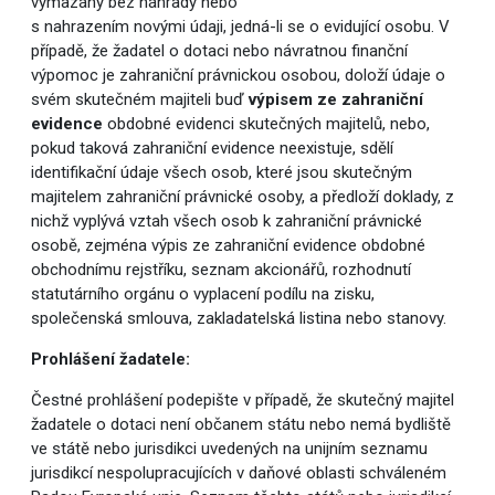
vymazány bez náhrady nebo
s nahrazením novými údaji, jedná-li se o evidující osobu. V
případě, že žadatel o dotaci nebo návratnou finanční
výpomoc je zahraniční právnickou osobou, doloží údaje o
svém skutečném majiteli buď
výpisem ze zahraniční
evidence
obdobné evidenci skutečných majitelů, nebo,
pokud taková zahraniční evidence neexistuje, sdělí
identifikační údaje všech osob, které jsou skutečným
majitelem zahraniční právnické osoby, a předloží doklady, z
nichž vyplývá vztah všech osob k zahraniční právnické
osobě, zejména výpis ze zahraniční evidence obdobné
obchodnímu rejstříku, seznam akcionářů, rozhodnutí
statutárního orgánu o vyplacení podílu na zisku,
společenská smlouva, zakladatelská listina nebo stanovy.
Prohlášení žadatele:
Čestné prohlášení podepište v případě, že skutečný majitel
žadatele o dotaci není občanem státu nebo nemá bydliště
ve státě nebo jurisdikci uvedených na unijním seznamu
jurisdikcí nespolupracujících v daňové oblasti schváleném