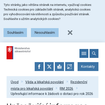
Přeskočit
Přeskočit
Přeskočit
Tyto stránky, jako většina stránek na internetu, využívají cookies:
na
na
na
Technická cookies pro základní běh stránek, analytická cookies
menu
obsah
patičku
pro vyhodnocování návstěvnosti a způsobu používání stránek.
stránky
Souhlasíte s užitím analytických cookies?
Souhlasím
Nesouhlasím
Kontakty
Úvod
Věda a lékařská povolání
Rezidenční
místa pro lékařská povolání
RM 2026
Upřesňující informace k žádosti o dotaci pro rok 2026