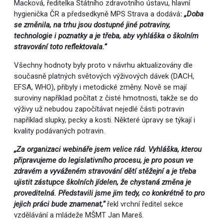
Macková, ředitelka Státního zdravotního ústavu, hlavní
hygienička ČR a předsedkyně MPS Strava a dodává
:
„Doba
se změnila, na trhu jsou dostupné jiné potraviny,
technologie i poznatky a je třeba, aby vyhláška o školním
stravování toto reflektovala.“
Všechny hodnoty byly proto v návrhu aktualizovány dle
současně platných světových výživových dávek (DACH,
EFSA, WHO), přibyly i metodické změny. Nově se mají
suroviny například počítat z čisté hmotnosti, takže se do
výživy už nebudou započítávat nejedlé části potravin
například slupky, pecky a kosti. Některé úpravy se týkají i
kvality podávaných potravin.
„Za organizaci webináře jsem velice rád. Vyhláška, kterou
připravujeme do legislativního procesu, je pro posun ve
zdravém a vyváženém stravování dětí stěžejní a je třeba
ujistit zástupce školních jídelen, že chystaná změna je
proveditelná. Představili jsme jim tedy, co konkrétně to pro
jejich práci bude znamenat,“
řekl vrchní ředitel sekce
vzdělávání a mládeže MŠMT Jan Mareš.