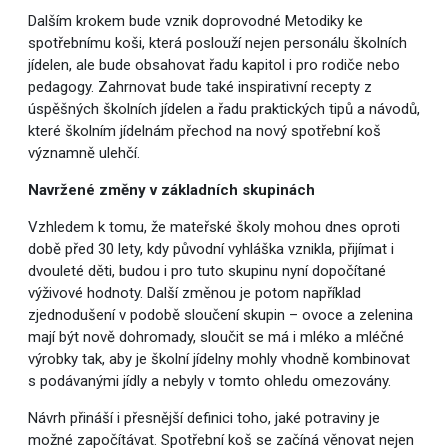
Dalším krokem bude vznik doprovodné Metodiky ke
spotřebnímu koši, která poslouží nejen personálu školních
jídelen, ale bude obsahovat řadu kapitol i pro rodiče nebo
pedagogy. Zahrnovat bude také inspirativní recepty z
úspěšných školních jídelen a řadu praktických tipů a návodů,
které školním jídelnám přechod na nový spotřební koš
významně ulehčí.
Navržené změny v základních skupinách
Vzhledem k tomu, že mateřské školy mohou dnes oproti
době před 30 lety, kdy původní vyhláška vznikla, přijímat i
dvouleté děti, budou i pro tuto skupinu nyní dopočítané
výživové hodnoty. Další změnou je potom například
zjednodušení v podobě sloučení skupin – ovoce a zelenina
mají být nově dohromady, sloučit se má i mléko a mléčné
výrobky tak, aby je školní jídelny mohly vhodně kombinovat
s podávanými jídly a nebyly v tomto ohledu omezovány.
Návrh přináší i přesnější definici toho, jaké potraviny je
možné započítávat. Spotřební koš se začíná věnovat nejen