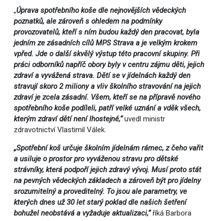
„
Úprava spotřebního koše dle nejnovějších vědeckých
poznatků, ale zároveň s ohledem na podmínky
provozovatelů, kteří s ním budou každý den pracovat, byla
jedním ze zásadních cílů MPS Strava a je velkým krokem
vpřed. Jde o další skvělý výstup této pracovní skupiny. Při
práci odborníků napříč obory byly v centru zájmu děti, jejich
zdraví a vyvážená strava. Dětí se v jídelnách každý den
stravují skoro 2 miliony a vliv školního stravování na jejich
zdraví je zcela zásadní. Všem, kteří se na přípravě nového
spotřebního koše podíleli, patří velké uznání a vděk všech,
kterým zdraví dětí není lhostejné,“
uvedl ministr
zdravotnictví Vlastimil Válek.
„Spotřební koš určuje školním jídelnám rámec, z čeho vařit
a usiluje o prostor pro vyváženou stravu pro dětské
strávníky, která podpoří jejich zdravý vývoj. Musí proto stát
na pevných vědeckých základech a zároveň být pro jídelny
srozumitelný a proveditelný. To jsou ale parametry, ve
kterých dnes už 30 let starý poklad dle našich šetření
bohužel neobstává a vyžaduje aktualizaci,“
říká Barbora