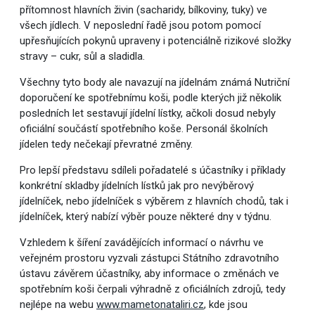
přítomnost hlavních živin (sacharidy, bílkoviny, tuky) ve
všech jídlech. V neposlední řadě jsou potom pomocí
upřesňujících pokynů upraveny i potenciálně rizikové složky
stravy – cukr, sůl a sladidla.
Všechny tyto body ale navazují na jídelnám známá Nutriční
doporučení ke spotřebnímu koši, podle kterých již několik
posledních let sestavují jídelní lístky, ačkoli dosud nebyly
oficiální součástí spotřebního koše. Personál školních
jídelen tedy nečekají převratné změny.
Pro lepší představu sdíleli pořadatelé s účastníky i příklady
konkrétní skladby jídelních lístků jak pro nevýběrový
jídelníček, nebo jídelníček s výběrem z hlavních chodů, tak i
jídelníček, který nabízí výběr pouze některé dny v týdnu.
Vzhledem k šíření zavádějících informací o návrhu ve
veřejném prostoru vyzvali zástupci Státního zdravotního
ústavu závěrem účastníky, aby informace o změnách ve
spotřebním koši čerpali výhradně z oficiálních zdrojů, tedy
nejlépe na webu
www.mametonataliri.cz
, kde jsou