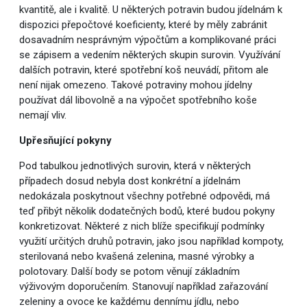
kvantitě, ale i kvalitě. U některých potravin budou jídelnám k
dispozici přepočtové koeficienty, které by měly zabránit
dosavadním nesprávným výpočtům a komplikované práci
se zápisem a vedením některých skupin surovin. Využívání
dalších potravin, které spotřební koš neuvádí, přitom ale
není nijak omezeno. Takové potraviny mohou jídelny
používat dál libovolně a na výpočet spotřebního koše
nemají vliv.
Upřesňující pokyny
Pod tabulkou jednotlivých surovin, která v některých
případech dosud nebyla dost konkrétní a jídelnám
nedokázala poskytnout všechny potřebné odpovědi, má
teď přibýt několik dodatečných bodů, které budou pokyny
konkretizovat. Některé z nich blíže specifikují podmínky
využití určitých druhů potravin, jako jsou například kompoty,
sterilovaná nebo kvašená zelenina, masné výrobky a
polotovary. Další body se potom věnují základním
výživovým doporučením. Stanovují například zařazování
zeleniny a ovoce ke každému dennímu jídlu, nebo