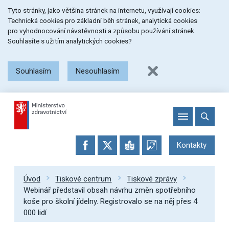
Přeskočit
Přeskočit
Přeskočit
Tyto stránky, jako většina stránek na internetu, využívají cookies:
na
na
na
Technická cookies pro základní běh stránek, analytická cookies
menu
obsah
patičku
pro vyhodnocování návstěvnosti a způsobu používání stránek.
stránky
Souhlasíte s užitím analytických cookies?
Souhlasím
Nesouhlasím
Kontakty
Úvod
Tiskové centrum
Tiskové zprávy
Webinář představil obsah návrhu změn spotřebního
koše pro školní jídelny. Registrovalo se na něj přes 4
000 lidí