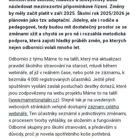
následovat mezirezortní připomínkové řízení. Změny
by měly začít platit v září 2025. Školní rok 2025/2026 je
plánován jako tzv. adaptační. Jídelny, ale i rodiče a
pedagogové, tedy budou mít dostatečný prostor se se
změnami sžít a chystá se pro ně i rozsáhlá metodická
podpora, která zajistí hladký průběh změn, po kterých
nejen odborníci volali mnoho let.
Odborníci z týmu Máme to na talíři, který má aktualizaci
pravidel školního stravování na starost, mluvili během
webináře, ať již v reálném čase, nebo poté ze záznamu, k
bezmála 4 000 registrovaných účastníků. Ještě před
spuštěním vysílání zaslali posluchači desítky dotazů, které
jsou zodpovězeny na webu projektu Máme to na talíři
(
www.mametonataliri.cz
). Stejně tak je na uvedených
webových stránkách veřejně dostupný
záznam celého
webináře.
Ten účastníky seznámil s jednotlivými změnami,
s procesem tvorby vyhlášky, se složením a fungováním
Odborné skupiny pro školní stravování, a především s
důvody, proč je novela spotřebního koše potřebná.