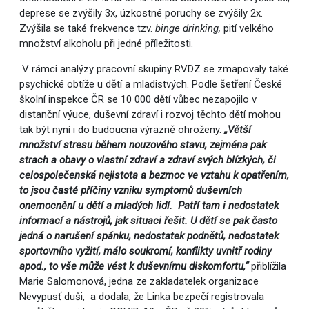
deprese se zvýšily 3x, úzkostné poruchy se zvýšily 2x.
Zvýšila se také frekvence tzv.
binge drinking,
pití velkého
množství alkoholu při jedné příležitosti.
V rámci analýzy pracovní skupiny RVDZ se zmapovaly také
psychické obtíže u dětí a mladistvých. Podle šetření České
školní inspekce ČR se 10 000 dětí vůbec nezapojilo v
distanční výuce, duševní zdraví i rozvoj těchto dětí mohou
tak být nyní i do budoucna výrazně ohroženy.
„Větší
množství stresu během nouzového stavu, zejména pak
strach a obavy o vlastní zdraví a zdraví svých blízkých, či
celospolečenská nejistota a bezmoc ve vztahu k opatřením,
to jsou časté příčiny vzniku symptomů duševních
onemocnění u dětí a mladých lidí. Patří tam i nedostatek
informací a nástrojů, jak situaci řešit. U dětí se pak často
jedná o narušení spánku, nedostatek podnětů, nedostatek
sportovního vyžití, málo soukromí, konflikty uvnitř rodiny
apod., to vše může vést k duševnímu diskomfortu,“
přiblížila
Marie Salomonová, jedna ze zakladatelek organizace
Nevypusť duši, a dodala, že Linka bezpečí registrovala