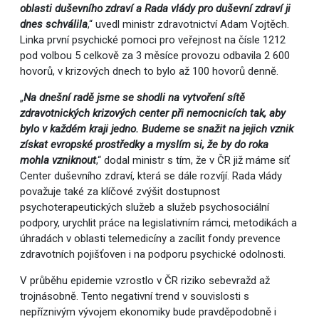
oblasti duševního zdraví a Rada vlády pro duševní zdraví ji
dnes schválila
,“ uvedl ministr zdravotnictví Adam Vojtěch.
Linka první psychické pomoci pro veřejnost na čísle 1212
pod volbou 5 celkově za 3 měsíce provozu odbavila 2 600
hovorů, v krizových dnech to bylo až 100 hovorů denně.
„
Na dnešní radě jsme se shodli na vytvoření sítě
zdravotnických krizových center při nemocnicích tak, aby
bylo v každém kraji jedno. Budeme se snažit na jejich vznik
získat evropské prostředky a myslím si, že by do roka
mohla vzniknout
,“ dodal ministr s tím, že v ČR již máme síť
Center duševního zdraví, která se dále rozvíjí. Rada vlády
považuje také za klíčové zvýšit dostupnost
psychoterapeutických služeb a služeb psychosociální
podpory, urychlit práce na legislativním rámci, metodikách a
úhradách v oblasti telemedicíny a zacílit fondy prevence
zdravotních pojišťoven i na podporu psychické odolnosti.
V průběhu epidemie vzrostlo v ČR riziko sebevražd až
trojnásobně. Tento negativní trend v souvislosti s
nepříznivým vývojem ekonomiky bude pravděpodobně i