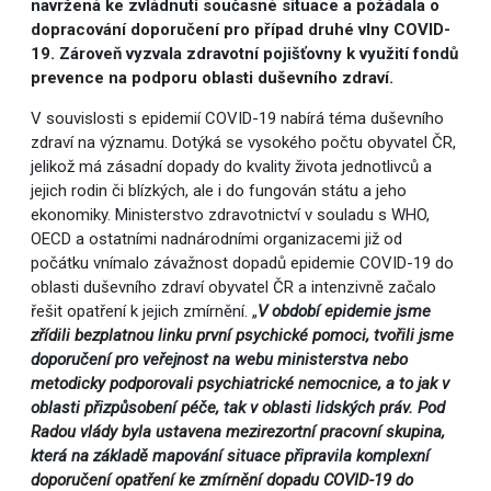
navržená ke zvládnutí současné situace a požádala o
dopracování doporučení pro případ druhé vlny COVID-
19. Zároveň vyzvala zdravotní pojišťovny k využití fondů
prevence na podporu oblasti duševního zdraví.
V souvislosti s epidemií COVID-19 nabírá téma duševního
zdraví na významu. Dotýká se vysokého počtu obyvatel ČR,
jelikož má zásadní dopady do kvality života jednotlivců a
jejich rodin či blízkých, ale i do fungován státu a jeho
ekonomiky. Ministerstvo zdravotnictví v souladu s WHO,
OECD a ostatními nadnárodními organizacemi již od
počátku vnímalo závažnost dopadů epidemie COVID-19 do
oblasti duševního zdraví obyvatel ČR a intenzivně začalo
řešit opatření k jejich zmírnění. „
V období epidemie jsme
zřídili bezplatnou linku první psychické pomoci, tvořili jsme
doporučení pro veřejnost na webu ministerstva nebo
metodicky podporovali psychiatrické nemocnice, a to jak v
oblasti přizpůsobení péče, tak v oblasti lidských práv. Pod
Radou vlády byla ustavena mezirezortní pracovní skupina,
která na základě mapování situace připravila komplexní
doporučení opatření ke zmírnění dopadu COVID-19 do