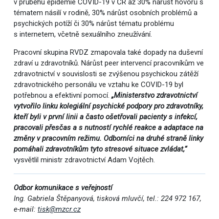
v průběhu epidemie COVID-19 v ČR až 30% nárůst hovorů s
tématem násilí v rodině, 30% nárůst osobních problémů a
psychických potíží či 30% nárůst tématu problému
s internetem, včetně sexuálního zneužívání.
Pracovní skupina RVDZ zmapovala také dopady na duševní
zdraví u zdravotníků. Nárůst peer intervencí pracovníkům ve
zdravotnictví v souvislosti se zvýšenou psychickou zátěží
zdravotnického personálu ve vztahu ke COVID-19 byl
potřebnou a efektivní pomocí.
„Ministerstvo zdravotnictví
vytvořilo linku kolegiální psychické podpory pro zdravotníky,
kteří byli v první linii a často ošetřovali pacienty s infekcí,
pracovali přesčas a s nutností rychlé reakce a adaptace na
změny v pracovním režimu. Odborníci na druhé straně linky
pomáhali zdravotníkům tyto stresové situace zvládat,“
vysvětlil ministr zdravotnictví Adam Vojtěch.
Odbor komunikace s veřejností
Ing. Gabriela Štěpanyová, tisková mluvčí, tel.: 224 972 167,
e-mail:
tisk@mzcr.cz