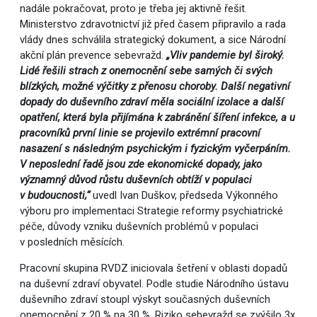
nadále pokračovat, proto je třeba jej aktivně řešit.
Ministerstvo zdravotnictví již před časem připravilo a rada
vlády dnes schválila strategický dokument, a sice Národní
akční plán prevence sebevražd.
„Vliv pandemie byl široký.
Lidé řešili strach z onemocnění sebe samých či svých
blízkých, možné výčitky z přenosu choroby. Další negativní
dopady do duševního zdraví měla sociální izolace a další
opatření, která byla přijímána k zabránění šíření infekce, a u
pracovníků první linie se projevilo extrémní pracovní
nasazení s následným psychickým i fyzickým vyčerpáním.
V neposlední řadě jsou zde ekonomické dopady, jako
významný důvod růstu duševních obtíží v populaci
v budoucnosti,“
uvedl Ivan Duškov, předseda Výkonného
výboru pro implementaci Strategie reformy psychiatrické
péče, důvody vzniku duševních problémů v populaci
v posledních měsících.
Pracovní skupina RVDZ iniciovala šetření v oblasti dopadů
na duševní zdraví obyvatel. Podle studie Národního ústavu
duševního zdraví stoupl výskyt současných duševních
onemocnění z 20 % na 30 %. Riziko sebevražd se zvýšilo 3x,