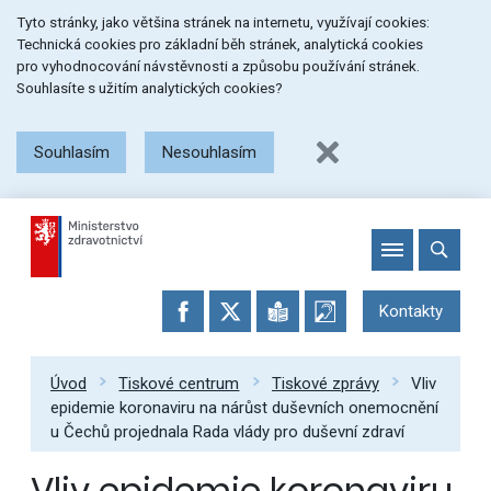
Přeskočit
Přeskočit
Přeskočit
Tyto stránky, jako většina stránek na internetu, využívají cookies:
na
na
na
Technická cookies pro základní běh stránek, analytická cookies
menu
obsah
patičku
pro vyhodnocování návstěvnosti a způsobu používání stránek.
stránky
Souhlasíte s užitím analytických cookies?
Souhlasím
Nesouhlasím
Kontakty
Úvod
Tiskové centrum
Tiskové zprávy
Vliv
epidemie koronaviru na nárůst duševních onemocnění
u Čechů projednala Rada vlády pro duševní zdraví
Vliv epidemie koronaviru